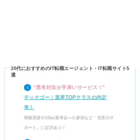
20代におすすめのIT転職エージェント・IT転職サイト5
選
“選考対策が手厚いサービス！”
テックゴー｜業界TOPクラスの内定
率！
模擬面接や1Day選考会への参加など「充実のサ
ポート」に定評あり！