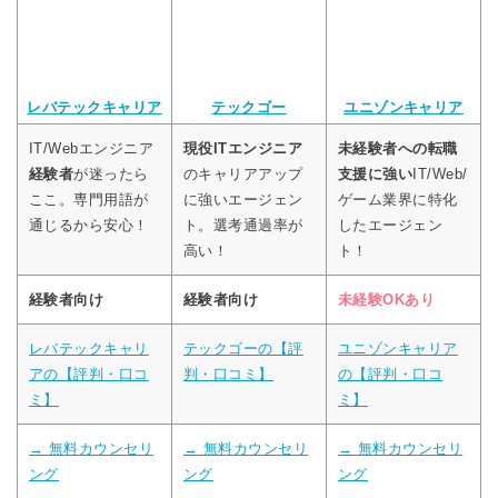
レバテックキャリア
テックゴー
ユニゾンキャリア
IT/Webエンジニア
現役ITエンジニア
未経験者への転職
経験者
が迷ったら
のキャリアアップ
支援に強い
IT/Web/
ここ。専門用語が
に強いエージェン
ゲーム業界に特化
通じるから安心！
ト。選考通過率が
したエージェン
高い！
ト！
経験者向け
経験者向け
未経験OKあり
レバテックキャリ
テックゴーの【評
ユニゾンキャリア
アの【評判・口コ
判・口コミ】
の【評判・口コ
ミ】
ミ】
→ 無料カウンセリ
→ 無料カウンセリ
→ 無料カウンセリ
ング
ング
ング