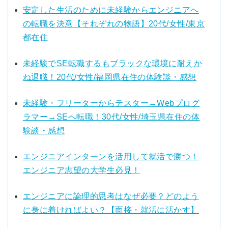
安定した生活のために未経験からエンジニアへ
の転職を決意【それぞれの物語】20代/女性/東京
都在住
未経験でSE転職するもブラックな環境に耐えか
ね退職！20代/女性/福岡県在住の体験談・感想
未経験・フリーターからテスター→Webプログ
ラマー→SEへ転職！30代/女性/埼玉県在住の体
験談・感想
エンジニアインターンを活用して就活で勝つ！
エンジニア志望の大学生必見！
エンジニアに論理的思考はなぜ必要？どのよう
に身に着ければよい？【面接・就活に活かす】