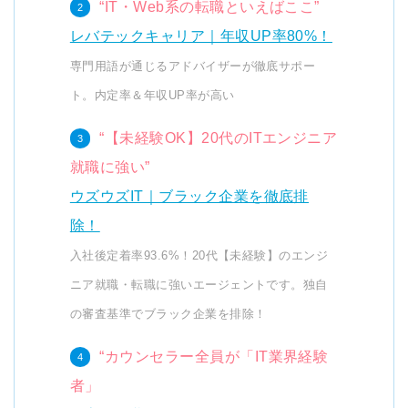
“IT・Web系の転職といえばここ”
レバテックキャリア｜年収UP率80%！
専門用語が通じるアドバイザーが徹底サポー
ト。内定率＆年収UP率が高い
“【未経験OK】20代のITエンジニア
就職に強い”
ウズウズIT｜ブラック企業を徹底排
除！
入社後定着率93.6%！20代【未経験】のエンジ
ニア就職・転職に強いエージェントです。独自
の審査基準でブラック企業を排除！
“カウンセラー全員が「IT業界経験
者」