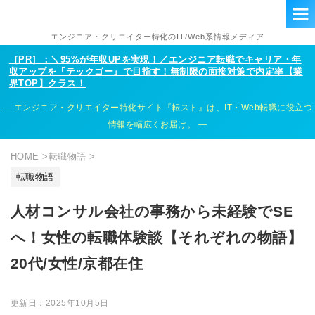
エンジニア・クリエイター特化のIT/Web系情報メディア
［PR］：＼95%が年収UPを実現！／エンジニア転職でキャリア・年
収アップを『テックゴー』で目指す！無制限の面接対策で内定率【業
界TOP】クラス！
エンジニア・クリエイター特化サイト『転スト』は、IT・Web転職に役立つ
情報を幅広くお届け。
HOME
>
転職物語
>
転職物語
人材コンサル会社の事務から未経験でSE
へ！女性の転職体験談【それぞれの物語】
20代/女性/京都在住
更新日：
2025年10月5日