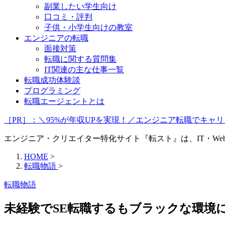
副業したい学生向け
口コミ・評判
子供・小学生向けの教室
エンジニアの転職
面接対策
転職に関する質問集
IT関連の主な仕事一覧
転職成功体験談
プログラミング
転職エージェントとは
［PR］：＼95%が年収UPを実現！／エンジニア転職でキ
エンジニア・クリエイター特化サイト『転スト』は、IT・W
HOME
>
転職物語
>
転職物語
未経験でSE転職するもブラックな環境に