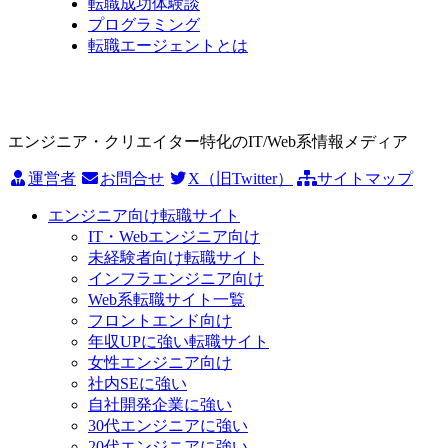
転職成功体験談
プログラミング
転職エージェントとは
エンジニア・クリエイター特化のIT/Web系情報メディア
運営者
お問合せ
X（旧Twitter）
サイトマップ
エンジニア向け転職サイト
IT・Webエンジニア向け
未経験者向け転職サイト
インフラエンジニア向け
Web系転職サイト一覧
フロントエンド向け
年収UPに強い転職サイト
女性エンジニア向け
社内SEに強い
自社開発企業に強い
30代エンジニアに強い
20代エンジニアに強い