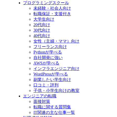
プログラミングスクール
未経験・社会人向け
転職保証・支援付き
大学生向け
20代向け
30代向け
40代向け
女性（主婦・ママ）向け
フリーランス向け
Pythonが学べる
自社開発に強い
AWSが学べる
インフラエンジニア向け
WordPressが学べる
副業したい学生向け
口コミ・評判
子供・小学生向けの教室
エンジニアの転職
面接対策
転職に関する質問集
IT関連の主な仕事一覧