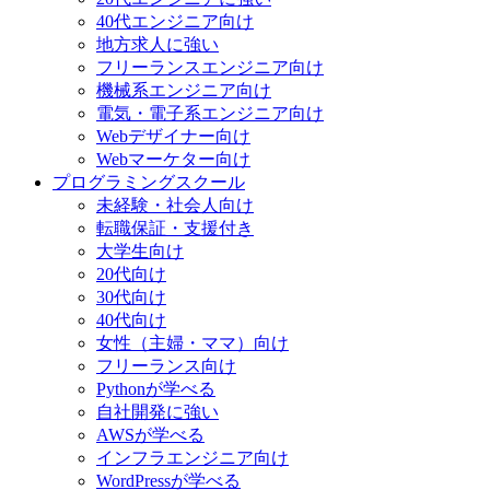
40代エンジニア向け
地方求人に強い
フリーランスエンジニア向け
機械系エンジニア向け
電気・電子系エンジニア向け
Webデザイナー向け
Webマーケター向け
プログラミングスクール
未経験・社会人向け
転職保証・支援付き
大学生向け
20代向け
30代向け
40代向け
女性（主婦・ママ）向け
フリーランス向け
Pythonが学べる
自社開発に強い
AWSが学べる
インフラエンジニア向け
WordPressが学べる