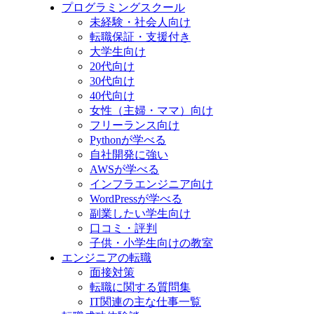
プログラミングスクール
未経験・社会人向け
転職保証・支援付き
大学生向け
20代向け
30代向け
40代向け
女性（主婦・ママ）向け
フリーランス向け
Pythonが学べる
自社開発に強い
AWSが学べる
インフラエンジニア向け
WordPressが学べる
副業したい学生向け
口コミ・評判
子供・小学生向けの教室
エンジニアの転職
面接対策
転職に関する質問集
IT関連の主な仕事一覧