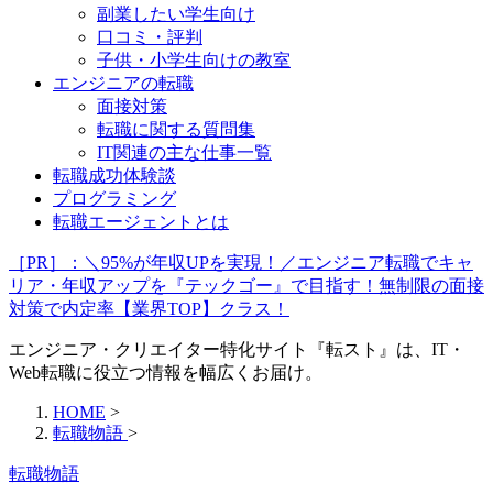
副業したい学生向け
口コミ・評判
子供・小学生向けの教室
エンジニアの転職
面接対策
転職に関する質問集
IT関連の主な仕事一覧
転職成功体験談
プログラミング
転職エージェントとは
［PR］：＼95%が年収UPを実現！／エンジニア転職でキャ
リア・年収アップを『テックゴー』で目指す！無制限の面接
対策で内定率【業界TOP】クラス！
エンジニア・クリエイター特化サイト『転スト』は、IT・
Web転職に役立つ情報を幅広くお届け。
HOME
>
転職物語
>
転職物語