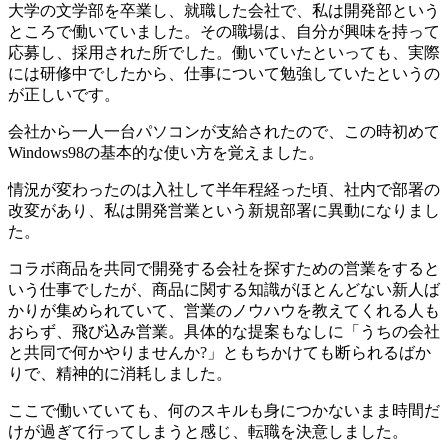
大学の文学部を卒業し、就職した会社で、私は開発部という
ところで働いていました。その職場は、
自分が興味を持って
応募し、採用された所
でした。働いていたといっても、実際
には研修中でしたから、仕事について勉強していたというの
が正しいです。
会社から一人一台パソコンが支給されたので、この時初めて
Windows98の基本的な使い方を覚えました。
情況が変わったのは入社して半年程経った頃、社内で部署の
改変があり、私は開発営業という
新規部署に異動
になりまし
た。
コラボ商品を共同で開発する会社を探すための営業をすると
いう仕事でしたが、商品に関する知識がほとんどない新人ば
かりが集められていて、営業のノウハウを教えてくれる人も
おらず、飛び込み営業。具体的な提案もなしに「うちの会社
と共同で何かやりませんか?」ともちかけても断られるばか
りで、精神的に消耗しました。
ここで働いていても、
何のスキルも身につかないまま時間だ
けが過ぎて行ってしまうと感じ、転職を決意
しました。