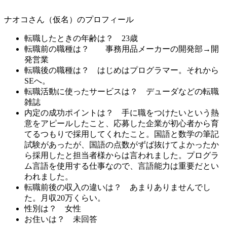
ナオコさん（仮名）のプロフィール
転職したときの年齢は？
23歳
転職前の職種は？
事務用品メーカーの開発部→開
発営業
転職後の職種は？
はじめはプログラマー。それから
SEへ。
転職活動に使ったサービスは？
デューダなどの転職
雑誌
内定の成功ポイントは？
手に職をつけたいという熱
意をアピールしたこと、応募した企業が初心者から育
てるつもりで採用してくれたこと。国語と数学の筆記
試験があったが、国語の点数がずば抜けてよかったか
ら採用したと担当者様からは言われました。プログラ
ム言語を使用する仕事なので、言語能力は重要だとい
われました。
転職前後の収入の違いは？
あまりありませんでし
た。月収20万くらい。
性別は？
女性
お住いは？
未回答