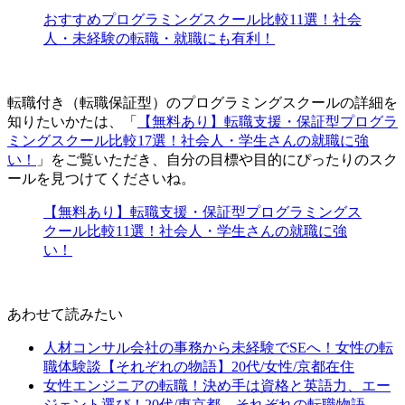
おすすめプログラミングスクール比較11選！社会
人・未経験の転職・就職にも有利！
転職付き（転職保証型）のプログラミングスクールの詳細を
知りたいかたは、「
【無料あり】転職支援・保証型プログラ
ミングスクール比較17選！社会人・学生さんの就職に強
い！
」をご覧いただき、自分の目標や目的にぴったりのスク
ールを見つけてくださいね。
【無料あり】転職支援・保証型プログラミングス
クール比較11選！社会人・学生さんの就職に強
い！
あわせて読みたい
人材コンサル会社の事務から未経験でSEへ！女性の転
職体験談【それぞれの物語】20代/女性/京都在住
女性エンジニアの転職！決め手は資格と英語力、エー
ジェント選び！20代/東京都―それぞれの転職物語