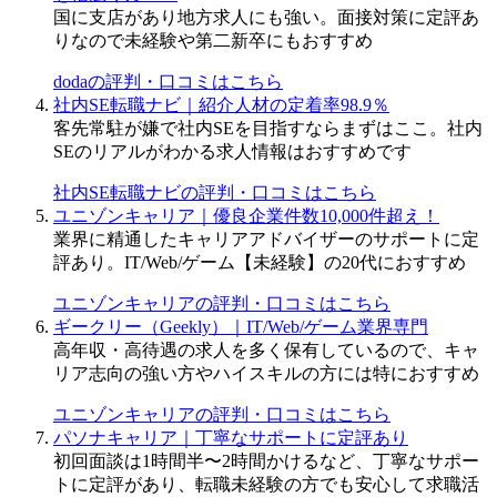
国に支店があり地方求人にも強い。面接対策に定評あ
りなので未経験や第二新卒にもおすすめ
dodaの評判・口コミはこちら
社内SE転職ナビ｜紹介人材の定着率98.9％
客先常駐が嫌で社内SEを目指すならまずはここ。社内
SEのリアルがわかる求人情報はおすすめです
社内SE転職ナビの評判・口コミはこちら
ユニゾンキャリア｜優良企業件数10,000件超え！
業界に精通したキャリアアドバイザーのサポートに定
評あり。IT/Web/ゲーム【未経験】の20代におすすめ
ユニゾンキャリアの評判・口コミはこちら
ギークリー（Geekly）｜IT/Web/ゲーム業界専門
高年収・高待遇の求人を多く保有しているので、キャ
リア志向の強い方やハイスキルの方には特におすすめ
ユニゾンキャリアの評判・口コミはこちら
パソナキャリア｜丁寧なサポートに定評あり
初回面談は1時間半〜2時間かけるなど、丁寧なサポー
トに定評があり、転職未経験の方でも安心して求職活