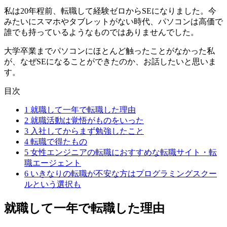
私は20年程前、
転職して経験ゼロからSE
になりました。今
みたいにスマホやタブレットがない時代、パソコンは高価で
誰でも持っているようなものではありませんでした。
大学卒業までパソコンにほとんど触ったことがなかった私
が、なぜSEになることができたのか、お話したいと思いま
す。
目次
1
就職して一年で転職した理由
2
就職活動は覚悟がものをいった
3
入社してからまず勉強したこと
4
転職で得たもの
5
女性エンジニアの転職におすすめな転職サイト・転
職エージェント
6
いきなりの転職が不安な方はプログラミングスクー
ルという選択も
就職して一年で転職した理由