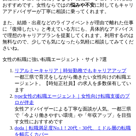
おすすめです。女性ならではの
悩みや不安
に対してもキャリ
アアドバイザーが丁寧に相談に乗ってくれます。
また、結婚・出産などのライフイベントが理由で離れた仕事
に『復帰したい』と考えている方にも、具体的なアドバイス
で理想のキャリアプランを提案してくれます。利用するのは
無料なので、少しでも気になったら気軽に相談してみてくだ
さいね。
女性の転職に強い転職エージェント・サイト7選
リアルミーキャリア｜時短勤務でもキャリアアップ
一都三県で育児をしながら働きたい女性向けの転職エ
ージェント。【時短正社員】の求人を多数保有してい
ます
type女性の転職エージェント｜女性向け転職支援のプ
ロが伴走
女性アドバイザーによる丁寧な面談が人気。一都三県
で「今より働きやすい環境」や「年収アップ」を目指
す女性におすすめです
doda｜転職満足度No.1！20代・30代、ミドル層の転職
を幅広くカバー