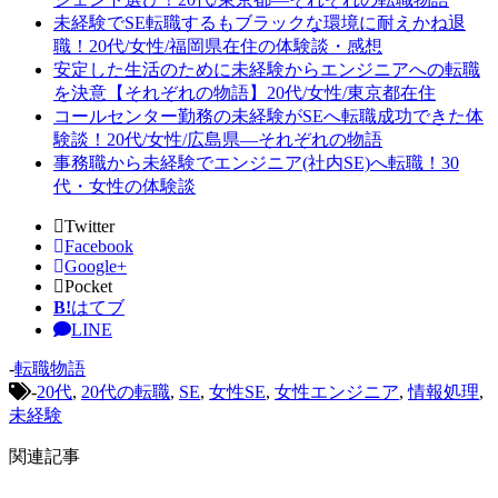
未経験でSE転職するもブラックな環境に耐えかね退
職！20代/女性/福岡県在住の体験談・感想
安定した生活のために未経験からエンジニアへの転職
を決意【それぞれの物語】20代/女性/東京都在住
コールセンター勤務の未経験がSEへ転職成功できた体
験談！20代/女性/広島県―それぞれの物語
事務職から未経験でエンジニア(社内SE)へ転職！30
代・女性の体験談
Twitter
Facebook
Google+
Pocket
B!
はてブ
LINE
-
転職物語
-
20代
,
20代の転職
,
SE
,
女性SE
,
女性エンジニア
,
情報処理
,
未経験
関連記事