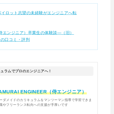
パイロット志望の未経験がエンジニアへ転
EER（侍エンジニア）卒業生の体験談―（旧）
月）の口コミ・評判
キュラムでプロのエンジニアへ！
AMURAI ENGINEER（侍エンジニア）
ーダメイドのカリキュラムをマンツーマン指導で学習できま
職やフリーランス転向への支援が手厚いです