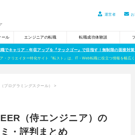
運営者
お
ア
クール
エンジニアの転職
転職成功体験談
ア転職でキャリア・年収アップを『テックゴー』で目指す！無制限の面接対策
ア・クリエイター特化サイト『転スト』は、IT・Web転職に役立つ情報を幅広
（プログラミングスクール）
>
GINEER（侍エンジニア）の
コミ・評判まとめ