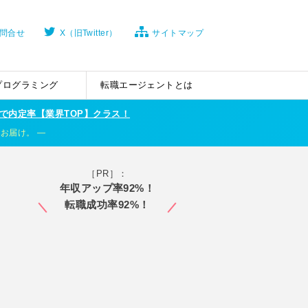
問合せ
X（旧Twitter）
サイトマップ
プログラミング
転職エージェントとは
で内定率【業界TOP】クラス！
くお届け。
［PR］：
年収アップ率92%！
転職成功率92%！