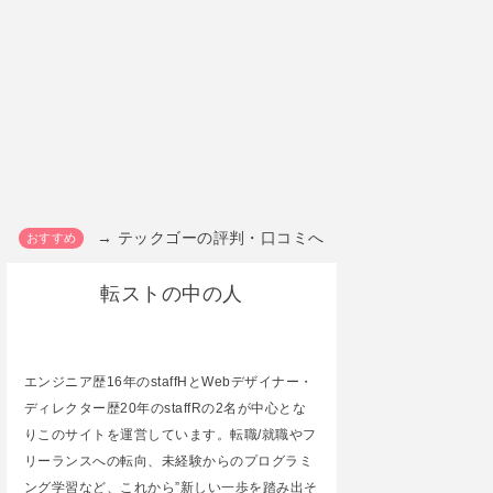
→ テックゴーの評判・口コミへ
転ストの中の人
エンジニア歴16年のstaffHとWebデザイナー・
ディレクター歴20年のstaffRの2名が中心とな
りこのサイトを運営しています。転職/就職やフ
リーランスへの転向、未経験からのプログラミ
ング学習など、これから”新しい一歩を踏み出そ