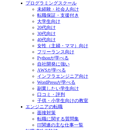
プログラミングスクール
未経験・社会人向け
転職保証・支援付き
大学生向け
20代向け
30代向け
40代向け
女性（主婦・ママ）向け
フリーランス向け
Pythonが学べる
自社開発に強い
AWSが学べる
インフラエンジニア向け
WordPressが学べる
副業したい学生向け
口コミ・評判
子供・小学生向けの教室
エンジニアの転職
面接対策
転職に関する質問集
IT関連の主な仕事一覧