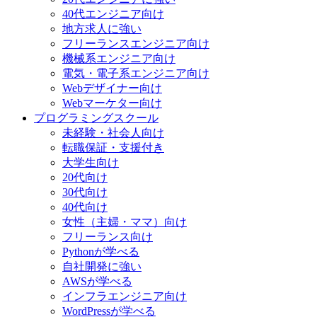
40代エンジニア向け
地方求人に強い
フリーランスエンジニア向け
機械系エンジニア向け
電気・電子系エンジニア向け
Webデザイナー向け
Webマーケター向け
プログラミングスクール
未経験・社会人向け
転職保証・支援付き
大学生向け
20代向け
30代向け
40代向け
女性（主婦・ママ）向け
フリーランス向け
Pythonが学べる
自社開発に強い
AWSが学べる
インフラエンジニア向け
WordPressが学べる