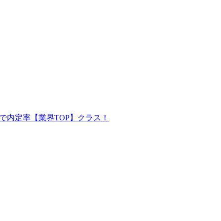
で内定率【業界TOP】クラス！