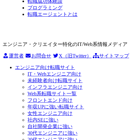
転職成功体験談
プログラミング
転職エージェントとは
エンジニア・クリエイター特化のIT/Web系情報メディア
運営者
お問合せ
X（旧Twitter）
サイトマップ
エンジニア向け転職サイト
IT・Webエンジニア向け
未経験者向け転職サイト
インフラエンジニア向け
Web系転職サイト一覧
フロントエンド向け
年収UPに強い転職サイト
女性エンジニア向け
社内SEに強い
自社開発企業に強い
30代エンジニアに強い
20代エンジニアに強い