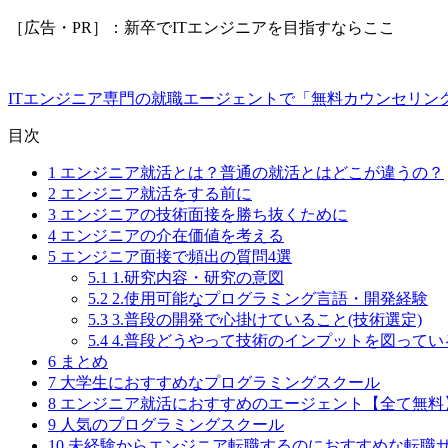
［広告・PR］：新卒でITエンジニアを目指すならここ
ITエンジニア専門の就職エージェントで「無料カウンセリン
目次
1
エンジニア就活とは？普通の就活とはどこが違うの？
2
エンジニア就活をする前に
3
エンジニアの技術面接を勝ち抜くために
4
エンジニアの介在価値を考える
5
エンジニア面接で頻出の質問4選
5.1
1.研究内容・研究の意図
5.2
2.使用可能なプログラミング言語・開発経験
5.3
3.普段の開発で心掛けていること(技術選定)
5.4
4.普段どうやって技術のインプットを図ってい
6
まとめ
7
大学生におすすめなプログラミングスクール
8
エンジニア就活におすすめのエージェント【全て無料
9
人気のプログラミングスクール
10
未経験からエンジニア転職するのにおすすめな転職