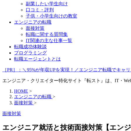
副業したい学生向け
口コミ・評判
子供・小学生向けの教室
エンジニアの転職
面接対策
転職に関する質問集
IT関連の主な仕事一覧
転職成功体験談
プログラミング
転職エージェントとは
［PR］：＼95%が年収UPを実現！／エンジニア転職でキ
エンジニア・クリエイター特化サイト『転スト』は、IT・W
HOME
>
エンジニアの転職
>
面接対策
>
面接対策
エンジニア就活と技術面接対策【エンジ