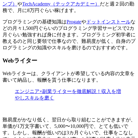
ンプ）
や
TechAcademy（テックアカデミー）
だと週２回の勤
務で、月に8万円ぐらい稼げます。
プログラミングの基礎知識は
Progate
や
ドットインストール
な
どの月々1,500円ぐらいのプログラミング学習サービスで2カ
月ぐらい勉強すれば身に付きます。プログラミング初学者に
教えるのと同じ要領で仕事なので、難易度が低く、
自身のプ
ログラミングの知識やスキルを磨けるのでおすすめ
です。
Webライター
Webライターは、クライアントが希望している内容の文章を
書いて納品し、報酬を貰う仕事になります。
エンジニア×副業ライターを徹底解説！収入を増
やしスキルを磨く
難易度がかなり低く、翌日から取り組むことができますが、
単価が1万文字書いて、5,000〜10,000円で、とても低いで
す。しかし、報酬が低いのは3カ月ぐらいで、仕事をこなし