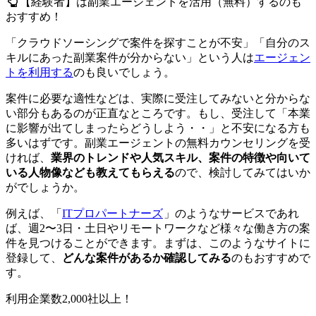
【経験者】は副業エージェントを活用（無料）するのも
おすすめ！
「クラウドソーシングで案件を探すことが不安」「自分のス
キルにあった副業案件が分からない」という人は
エージェン
トを利用する
のも良いでしょう。
案件に必要な適性などは、実際に受注してみないと分からな
い部分もあるのが正直なところです。もし、受注して「本業
に影響が出てしまったらどうしよう・・」と不安になる方も
多いはずです。副業エージェントの無料カウンセリングを受
ければ、
業界のトレンドや人気スキル、案件の特徴や向いて
いる人物像なども教えてもらえる
ので、検討してみてはいか
がでしょうか。
例えば、「
ITプロパートナーズ
」のようなサービスであれ
ば、週2〜3日・土日やリモートワークなど様々な働き方の案
件を見つけることができます。まずは、このようなサイトに
登録して、
どんな案件があるか確認してみる
のもおすすめで
す。
利用企業数2,000社以上！