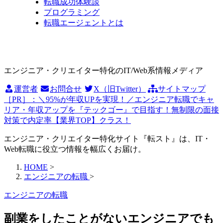
転職成功体験談
プログラミング
転職エージェントとは
エンジニア・クリエイター特化のIT/Web系情報メディア
運営者
お問合せ
X（旧Twitter）
サイトマップ
［PR］：＼95%が年収UPを実現！／エンジニア転職でキャ
リア・年収アップを『テックゴー』で目指す！無制限の面接
対策で内定率【業界TOP】クラス！
エンジニア・クリエイター特化サイト『転スト』は、IT・
Web転職に役立つ情報を幅広くお届け。
HOME
>
エンジニアの転職
>
エンジニアの転職
副業をしたことがないエンジニアでも