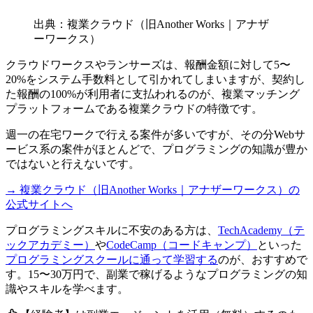
出典：複業クラウド（旧Another Works｜アナザ
ーワークス）
クラウドワークスやランサーズは、報酬金額に対して5〜
20%をシステム手数料として引かれてしまいますが、
契約し
た報酬の100%が利用者に支払われるのが、複業マッチング
プラットフォームである複業クラウドの特徴
です。
週一の在宅ワークで行える案件が多いですが、その分Webサ
ービス系の案件がほとんどで、プログラミングの知識が豊か
ではないと行えないです。
→ 複業クラウド（旧Another Works｜アナザーワークス）の
公式サイトへ
プログラミングスキルに不安のある方は、
TechAcademy（テ
ックアカデミー）
や
CodeCamp（コードキャンプ）
といった
プログラミングスクールに通って学習する
のが、おすすめで
す。15〜30万円で、副業で稼げるようなプログラミングの知
識やスキルを学べます。