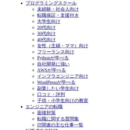
プログラミングスクール
未経験・社会人向け
転職保証・支援付き
大学生向け
20代向け
30代向け
40代向け
女性（主婦・ママ）向け
フリーランス向け
Pythonが学べる
自社開発に強い
AWSが学べる
インフラエンジニア向け
WordPressが学べる
副業したい学生向け
口コミ・評判
子供・小学生向けの教室
エンジニアの転職
面接対策
転職に関する質問集
IT関連の主な仕事一覧