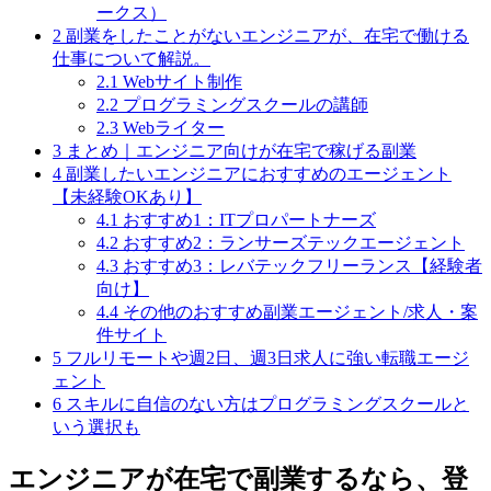
ークス）
2
副業をしたことがないエンジニアが、在宅で働ける
仕事について解説。
2.1
Webサイト制作
2.2
プログラミングスクールの講師
2.3
Webライター
3
まとめ｜エンジニア向けが在宅で稼げる副業
4
副業したいエンジニアにおすすめのエージェント
【未経験OKあり】
4.1
おすすめ1：ITプロパートナーズ
4.2
おすすめ2：ランサーズテックエージェント
4.3
おすすめ3：レバテックフリーランス【経験者
向け】
4.4
その他のおすすめ副業エージェント/求人・案
件サイト
5
フルリモートや週2日、週3日求人に強い転職エージ
ェント
6
スキルに自信のない方はプログラミングスクールと
いう選択も
エンジニアが在宅で副業するなら、登