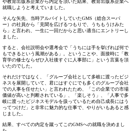
や教育出版系企業から内定を頂いた結果、教育出版系企業へ
就職しようと考えていました。
そんな矢先、当時アルバイトしていたGMS（総合スーパ
ー）の社員から「見聞を広げるつもりで、うちもうけみた
ら」と言われ、一生に一回だからと思い適当にエントリーし
ました。
すると、会社説明会や選考会で「うちには手を挙げれば何で
もできるという風潮がある」。ということや、面接時に「教
育学の修士ならぜひ入社後すぐに人事部に」という言葉を頂
いたのでした。
それだけではなく、「グループ会社として多岐に渡ったビジ
ネスを展開していて、君にはすぐにでも多くのグループ会社
での人事を任せたい」と言われたため、「この企業での市場
価値が高いと判断されている」、「楽しそう」、「人事で多
岐に渡ったビジネスモデルを扱っているため自己成長にはう
ってつけだ」と非常に魅力的な仕事で、やりがいもあると感
じました。
結果、
すべての内定を蹴ってこのGMSへの就職を決めまし
た。