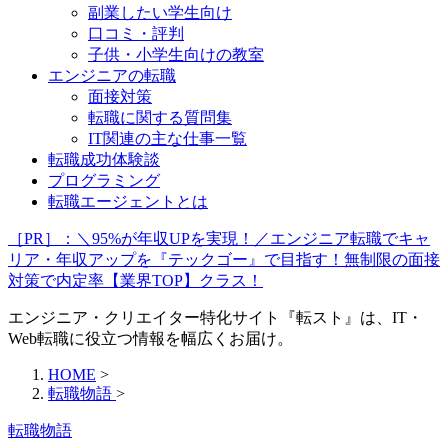
副業したい学生向け
口コミ・評判
子供・小学生向けの教室
エンジニアの転職
面接対策
転職に関する質問集
IT関連の主な仕事一覧
転職成功体験談
プログラミング
転職エージェントとは
［PR］：＼95%が年収UPを実現！／エンジニア転職でキャ
リア・年収アップを『テックゴー』で目指す！無制限の面接
対策で内定率【業界TOP】クラス！
エンジニア・クリエイター特化サイト『転スト』は、IT・
Web転職に役立つ情報を幅広くお届け。
HOME
>
転職物語
>
転職物語