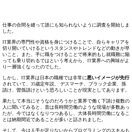
仕事の合間を縫って誰にも知られないように調査を開始しま
した。
IT業界の専門性や資格を身につけることで、自らキャリアを
切り開いていけるというスタンスやトレンドなどの動きが早
いこと。また、手に職をつけることで将来的もし就職難に陥
っても乗り切れるではという考えから、IT業界への興味がよ
り一層強くなったのでした。
しかし、IT業界は日本の職種では非常に
悪いイメージが先行
されていて、35歳定年説、 デスマーチ、ブラック企業、孫
請け、曽孫請けという恐ろしいことが現実としてあります。
果たして本当にそうなのだろうかと業界で働く下請け複数の
人に聞いてみると、昔は長時間労働のような現場が多数あっ
たが、今ではなくなりつつあるし、大体長時間労働になるこ
とは納期間近であることが多いと話されました。
そして、今は人手が足りないからプログラミングのスキルも