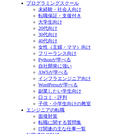
プログラミングスクール
未経験・社会人向け
転職保証・支援付き
大学生向け
20代向け
30代向け
40代向け
女性（主婦・ママ）向け
フリーランス向け
Pythonが学べる
自社開発に強い
AWSが学べる
インフラエンジニア向け
WordPressが学べる
副業したい学生向け
口コミ・評判
子供・小学生向けの教室
エンジニアの転職
面接対策
転職に関する質問集
IT関連の主な仕事一覧