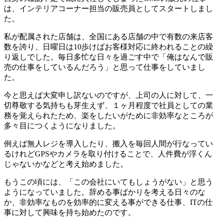
は、インテリアコーナー担当の販売員としてスタートしまし
た。
私が配属された店舗は、全国にある店舗の中で有数の来店客
数を誇り、日曜日は10歩けばお客様対応に終われることの繰
り返しでした。毎日多忙な日々を過ごす中で「俺はなんで販
売の仕事をしているんだろう」と思って仕事をしていまし
た。
今と思えば大変申し訳ないのですが、上司の人に対して、一
切尊敬する気持ちも芽生えず、１ヶ月程度で社員としての業
務を覚えられたため、楽をしたいがために
非効率なところが
多々目につくようになりました。
例えば無人レジを導入したり、搬入を毎回人間が行なってい
るけれどGPSやカメラを取り付けることで、人件費が浮くん
じゃないかなどと考え始めました。
もうこの頃には、「この会社にいてもしょうがない」と思う
ようになっていました。辞める事ばかりを考える日々のな
か、非効率なものを効率的に変える事ができる仕事、ITの仕
事に対して興味を持ち始めたのです。