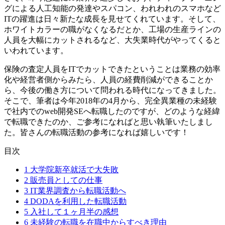
グによる人工知能の発達やスパコン、われわれのスマホなど
ITの躍進は日々新たな成長を見せてくれています。そして、
ホワイトカラーの職がなくなるだとか、工場の生産ラインの
人員を大幅にカットされるなど、大失業時代がやってくると
いわれています。
保険の査定人員をITでカットできたということは業務の効率
化や経営者側からみたら、人員の経費削減ができることか
ら、今後の働き方について問われる時代になってきました。
そこで、筆者は今年2018年の4月から、完全異業種の未経験
で社内でのweb開発SEへ転職したのですが、どのような経緯
で転職できたのか、ご参考になればと思い執筆いたしまし
た。皆さんの転職活動の参考になれば嬉しいです！
目次
1
大学院新卒就活で大失敗
2
販売員としての仕事
3
IT業界調査から転職活動へ
4
DODAを利用した転職活動
5
入社して１ヶ月半の感想
6
未経験の転職を在職中からすべき理由