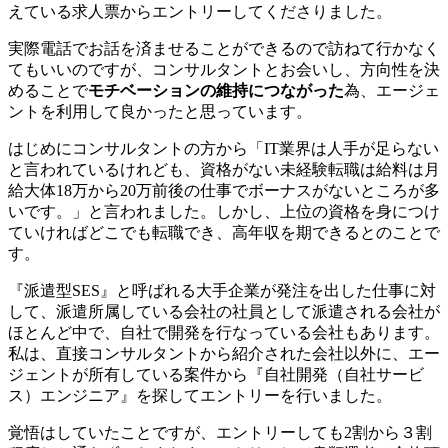
えている求人票からエントリーしてくださりました。
実際電話でお話を済ませることができるので訪ねて行かなく
てもいいのですが、コンサルタントとお会いし、方向性を決
めることで
モチベーションの維持につながった
為、エージェ
ントを利用して良かったと思っています。
はじめにコンサルタントの方から「IT業界は人手が足らない
と言われているけれども、資格がない未経験転職は給料は月
給大体18万から20万前後の仕事でボーナスがないところが多
いです。」と言われました。しかし、上位の資格を身につけ
ていければどこでも転職でき、高年収を期できるとのことで
す。
『派遣型SES』と呼ばれる大手企業が発注を出した仕事に対
して、派遣所属している会社の社員として派遣される会社が
ほとんど中で、自社で開発を行なっている会社もあります。
私は、直接コンサルタントから紹介された会社以外に、エー
ジェントが所有している案件から
『自社開発（自社サービ
ス）エンジニア』を探してエントリー
を行いました。
覚悟はしていたことですが、エントリーしても2割から３割