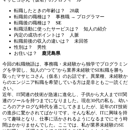
転職したときの年齢は？
28歳
転職前の職種は？
事務職 → プログラマー
転職後の職種は？
SE
転職活動に使ったサービスは？
知人の紹介
内定の成功ポイントは？
人脈
転職前後の収入の違いは？
未回答
性別は？
男性
お住いは？
鹿児島県
今回の転職物語は、事務職・未経験から独学でプログラミン
グを学習し、知人の”つて”から業界未経験でSE転職を勝ち
取ったマサヒコさん（仮名）のお話です。異業種、未経験か
らのエンジニア転職を希望している方は是非ともご一読くだ
さい。
近年、IT関連の技術が急速に進化し、子供から大人までIT関
連のツールを持つまでになりました。現在30代の私も、幼い
ころのアナログな時代を過ごしてきましたが、近年のIT技術
の進歩に驚かされてばかりです。そんな私が、ITに興味を持
って趣味となり、仕事に活かされるようになるまでにそう時
間はかかりませんでした。ここでは、私が業界未経験のSE