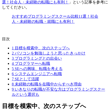
選！社会人・未経験の転職にも有利！
」という記事を参考に
してください。
おすすめプログラミングスクール比較11選！社会
人・未経験の転職・就職にも有利！
目次
1
目標を模索中、次のステップへ
2
パソコンを勉強しようと思ったきっかけ
3
プログラミングとの出会い
4
プログラマーへ転職
5
SEへの興味、転職を考える
6
システムエンジニアへ転職
7
SEとして活躍
8
未経験の転職を在職中からすべき理由
9
いきなりの転職が不安な方はプログラミングスクー
ルという選択も
目標を模索中、次のステップへ