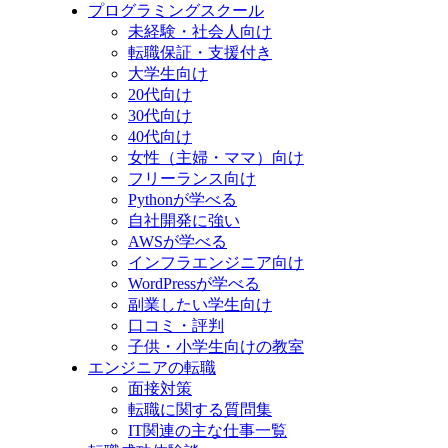
プログラミングスクール
未経験・社会人向け
転職保証・支援付き
大学生向け
20代向け
30代向け
40代向け
女性（主婦・ママ）向け
フリーランス向け
Pythonが学べる
自社開発に強い
AWSが学べる
インフラエンジニア向け
WordPressが学べる
副業したい学生向け
口コミ・評判
子供・小学生向けの教室
エンジニアの転職
面接対策
転職に関する質問集
IT関連の主な仕事一覧