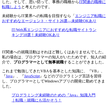
した。そして、思い切って、事務の職種から
IT関連の職種に
転職しよう
と考えたのです。
未経験からIT業界への転職を目指すなら「
エンジニア転職に
おすすめなエージェント・サイト26選―未経験OKあり
IT/Web系エンジニアにおすすめな転職サイトラン
キング18選！未経験OKあり
IT関連への就職活動はそれほど難しくはありませんでした。
私の場合は、プログラマーの知人がいたためです。知人の紹
介で、
プログラマーとして無事就職
することができました。
これまで勉強してきたVBAを基本とした知識に、『VB』、
『
Java
』、『
JavaScript
』などのプログラミング言語を習得
し、プログラマーとしてWindowsアプリの開発に勤めてきま
した。
プログラミング未経験のための『Java』知識入門
｜転職・就職にも活かそう！