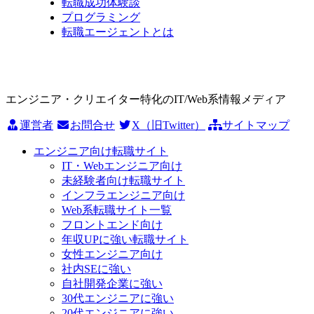
転職成功体験談
プログラミング
転職エージェントとは
エンジニア・クリエイター特化のIT/Web系情報メディア
運営者
お問合せ
X（旧Twitter）
サイトマップ
エンジニア向け転職サイト
IT・Webエンジニア向け
未経験者向け転職サイト
インフラエンジニア向け
Web系転職サイト一覧
フロントエンド向け
年収UPに強い転職サイト
女性エンジニア向け
社内SEに強い
自社開発企業に強い
30代エンジニアに強い
20代エンジニアに強い