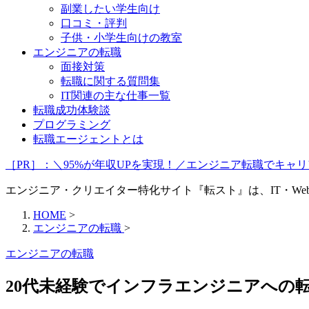
副業したい学生向け
口コミ・評判
子供・小学生向けの教室
エンジニアの転職
面接対策
転職に関する質問集
IT関連の主な仕事一覧
転職成功体験談
プログラミング
転職エージェントとは
［PR］：＼95%が年収UPを実現！／エンジニア転職でキ
エンジニア・クリエイター特化サイト『転スト』は、IT・W
HOME
>
エンジニアの転職
>
エンジニアの転職
20代未経験でインフラエンジニアへの