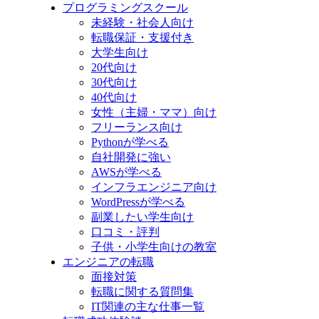
プログラミングスクール
未経験・社会人向け
転職保証・支援付き
大学生向け
20代向け
30代向け
40代向け
女性（主婦・ママ）向け
フリーランス向け
Pythonが学べる
自社開発に強い
AWSが学べる
インフラエンジニア向け
WordPressが学べる
副業したい学生向け
口コミ・評判
子供・小学生向けの教室
エンジニアの転職
面接対策
転職に関する質問集
IT関連の主な仕事一覧