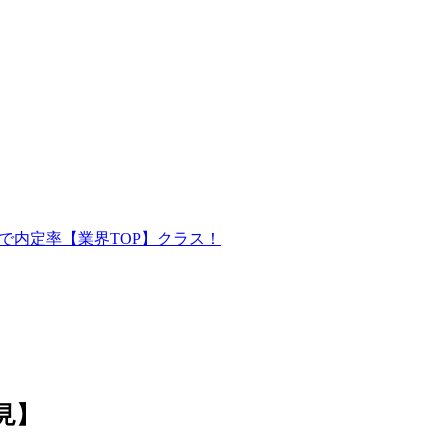
で内定率【業界TOP】クラス！
見】