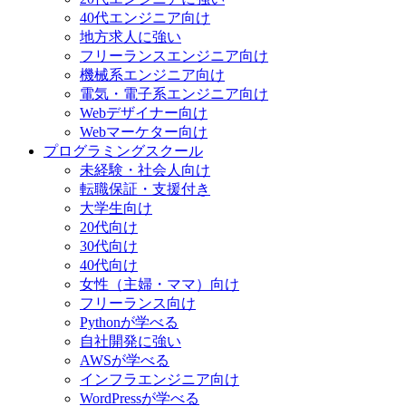
40代エンジニア向け
地方求人に強い
フリーランスエンジニア向け
機械系エンジニア向け
電気・電子系エンジニア向け
Webデザイナー向け
Webマーケター向け
プログラミングスクール
未経験・社会人向け
転職保証・支援付き
大学生向け
20代向け
30代向け
40代向け
女性（主婦・ママ）向け
フリーランス向け
Pythonが学べる
自社開発に強い
AWSが学べる
インフラエンジニア向け
WordPressが学べる