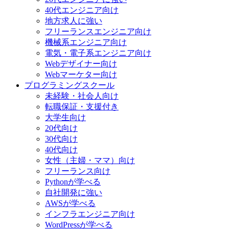
40代エンジニア向け
地方求人に強い
フリーランスエンジニア向け
機械系エンジニア向け
電気・電子系エンジニア向け
Webデザイナー向け
Webマーケター向け
プログラミングスクール
未経験・社会人向け
転職保証・支援付き
大学生向け
20代向け
30代向け
40代向け
女性（主婦・ママ）向け
フリーランス向け
Pythonが学べる
自社開発に強い
AWSが学べる
インフラエンジニア向け
WordPressが学べる