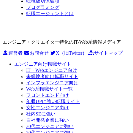
転職成功体験談
プログラミング
転職エージェントとは
エンジニア・クリエイター特化のIT/Web系情報メディア
運営者
お問合せ
X（旧Twitter）
サイトマップ
エンジニア向け転職サイト
IT・Webエンジニア向け
未経験者向け転職サイト
インフラエンジニア向け
Web系転職サイト一覧
フロントエンド向け
年収UPに強い転職サイト
女性エンジニア向け
社内SEに強い
自社開発企業に強い
30代エンジニアに強い
20代エンジニアに強い