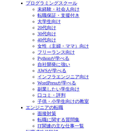
プログラミングスクール
未経験・社会人向け
転職保証・支援付き
大学生向け
20代向け
30代向け
40代向け
女性（主婦・ママ）向け
フリーランス向け
Pythonが学べる
自社開発に強い
AWSが学べる
インフラエンジニア向け
WordPressが学べる
副業したい学生向け
口コミ・評判
子供・小学生向けの教室
エンジニアの転職
面接対策
転職に関する質問集
IT関連の主な仕事一覧