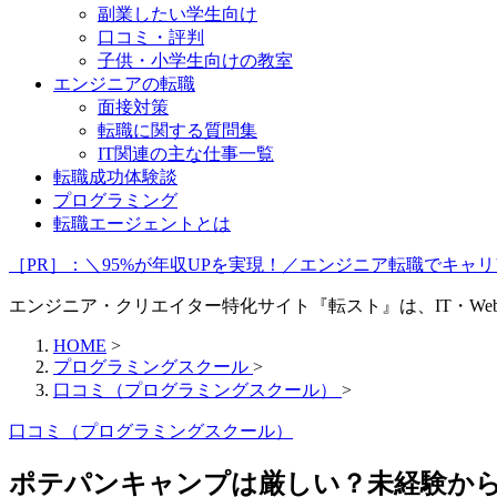
副業したい学生向け
口コミ・評判
子供・小学生向けの教室
エンジニアの転職
面接対策
転職に関する質問集
IT関連の主な仕事一覧
転職成功体験談
プログラミング
転職エージェントとは
［PR］：＼95%が年収UPを実現！／エンジニア転職でキ
エンジニア・クリエイター特化サイト『転スト』は、IT・W
HOME
>
プログラミングスクール
>
口コミ（プログラミングスクール）
>
口コミ（プログラミングスクール）
ポテパンキャンプは厳しい？未経験か