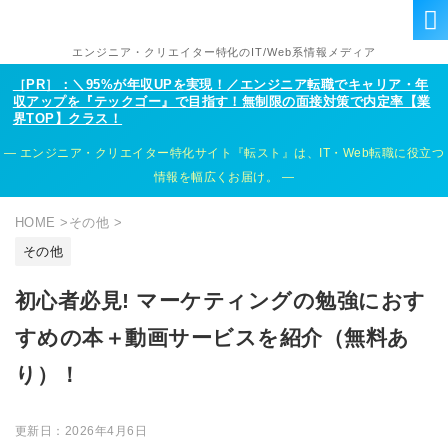
エンジニア・クリエイター特化のIT/Web系情報メディア
［PR］：＼95%が年収UPを実現！／エンジニア転職でキャリア・年
収アップを『テックゴー』で目指す！無制限の面接対策で内定率【業
界TOP】クラス！
エンジニア・クリエイター特化サイト『転スト』は、IT・Web転職に役立つ
情報を幅広くお届け。
HOME
>
その他
>
その他
初心者必見! マーケティングの勉強におす
すめの本＋動画サービスを紹介（無料あ
り）！
更新日：
2026年4月6日