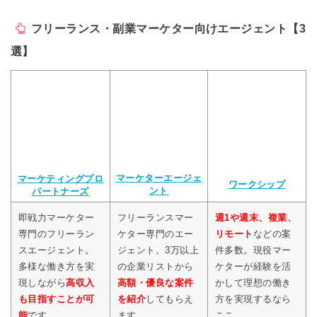
フリーランス・副業マーケター向けエージェント【3
選】
マーケターエージェ
マーケティングプロ
ワークシップ
ント
パートナーズ
即戦力マーケター
フリーランスマー
週1や週末、複業、
専門のフリーラン
ケター専門のエー
リモート
などの案
スエージェント。
ジェント。3万以上
件多数。現役マー
多様な働き方を実
の企業リストから
ケターが経験を活
現しながら
高収入
高額・優良な案件
かして理想の働き
も目指すことが可
を紹介
してもらえ
方を実現するなら
能
です
ます
ここ