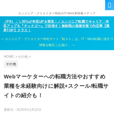
エンジニア・クリエイター特化のIT/Web系情報メディア
［PR］：＼95%が年収UPを実現！／エンジニア転職でキャリア・年
収アップを『テックゴー』で目指す！無制限の面接対策で内定率【業
界TOP】クラス！
エンジニア・クリエイター特化サイト『転スト』は、IT・Web転職に役立つ
情報を幅広くお届け。
HOME
>
その他
>
その他
Webマーケターへの転職方法やおすすめ
業種を未経験向けに解説+スクール/転職サ
イトの紹介も！
更新日：
2025年11月22日