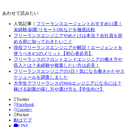
あわせて読みたい
人気記事｜
フリーランスエージェントおすすめ11選！
未経験/副業/リモートOKなどを徹底比較
フリーランスエンジニアやめとけは本当？会社員を辞
める前に知っておきたいこと
現役フリーランスエンジニアが解説！エージェントを
使うべき4つのメリット【初心者必見】
フリーランスのフロントエンドエンジニアの働き方や
収入とは？未経験や複業したい方は必見！
フリーランスエンジニアの1日！気になる働きかたやス
ケジュールを調査しました
大学生でフリーランスのWebエンジニアになるには？
稼げる副業の探し方や選び方も【学生向け】
Twitter
Facebook
Google+
Pocket
B!
はてブ
LINE