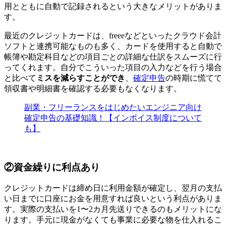
用とともに自動で記録されるという大きなメリットがありま
す。
最近のクレジットカードは、freeeなどといったクラウド会計
ソフトと連携可能なものも多く、カードを使用すると自動で
帳簿や勘定科目などの項目ごとの詳細な仕訳をスムーズに行
ってくれます。自分でこういった項目の入力などを行う場合
と比べて
ミスを減らすことができ
、
確定申告
の時期に慌てて
領収書や明細書を確認する必要もなくなります。
副業・フリーランスをはじめたいエンジニア向け
確定申告の基礎知識！【インボイス制度について
も】
②資金繰りに利点あり
クレジットカードは締め日に利用金額が確定し、翌月の支払
い日までに口座にお金を用意すれば良いという利点がありま
す。実際の支払いを1〜2カ月先送りできるのもメリットにな
ります。手元に現金がなくても
事業に必要な物を仕入れるこ