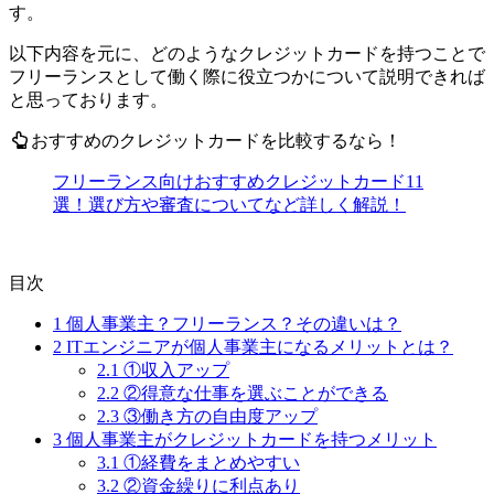
す。
以下内容を元に、どのような
クレジットカードを持つことで
フリーランスとして働く際に役立つか
について説明できれば
と思っております。
おすすめのクレジットカードを比較するなら！
フリーランス向けおすすめクレジットカード11
選！選び方や審査についてなど詳しく解説！
目次
1
個人事業主？フリーランス？その違いは？
2
ITエンジニアが個人事業主になるメリットとは？
2.1
①収入アップ
2.2
②得意な仕事を選ぶことができる
2.3
③働き方の自由度アップ
3
個人事業主がクレジットカードを持つメリット
3.1
①経費をまとめやすい
3.2
②資金繰りに利点あり