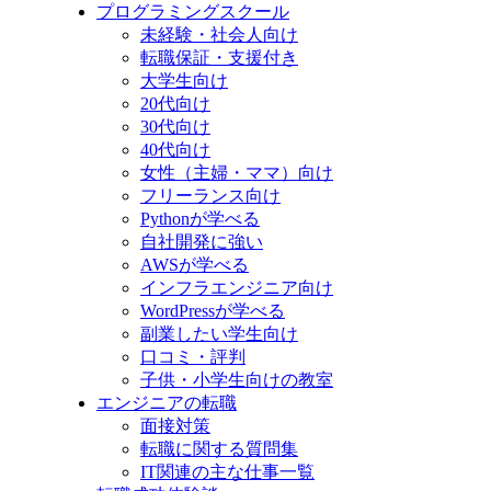
プログラミングスクール
未経験・社会人向け
転職保証・支援付き
大学生向け
20代向け
30代向け
40代向け
女性（主婦・ママ）向け
フリーランス向け
Pythonが学べる
自社開発に強い
AWSが学べる
インフラエンジニア向け
WordPressが学べる
副業したい学生向け
口コミ・評判
子供・小学生向けの教室
エンジニアの転職
面接対策
転職に関する質問集
IT関連の主な仕事一覧