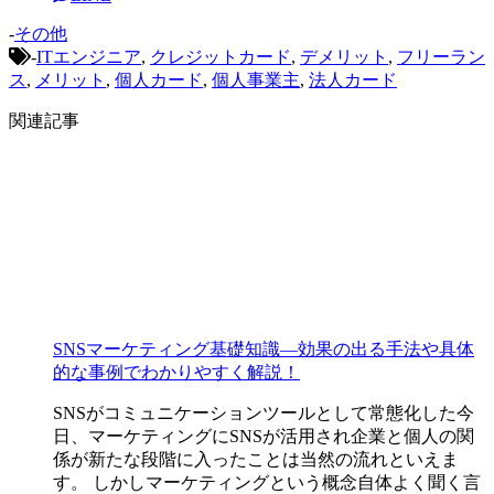
-
その他
-
ITエンジニア
,
クレジットカード
,
デメリット
,
フリーラン
ス
,
メリット
,
個人カード
,
個人事業主
,
法人カード
関連記事
SNSマーケティング基礎知識―効果の出る手法や具体
的な事例でわかりやすく解説！
SNSがコミュニケーションツールとして常態化した今
日、マーケティングにSNSが活用され企業と個人の関
係が新たな段階に入ったことは当然の流れといえま
す。 しかしマーケティングという概念自体よく聞く言