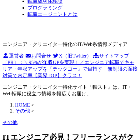
転職成功体験談
プログラミング
転職エージェントとは
エンジニア・クリエイター特化のIT/Web系情報メディア
運営者
お問合せ
X（旧Twitter）
サイトマップ
［PR］：＼95%が年収UPを実現！／エンジニア転職でキャ
リア・年収アップを『テックゴー』で目指す！無制限の面接
対策で内定率【業界TOP】クラス！
エンジニア・クリエイター特化サイト『転スト』は、IT・
Web転職に役立つ情報を幅広くお届け。
HOME
>
その他
>
その他
ITエンジニア必見！フリーランスがク