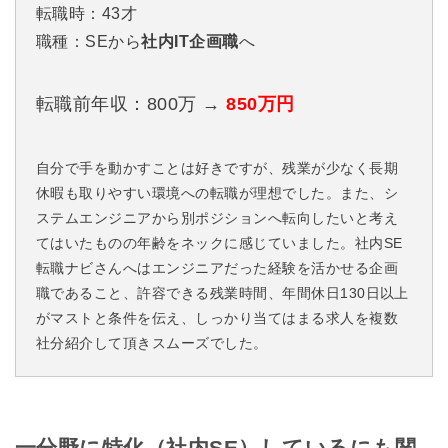
転職時：43才
職種：SEから
社内IT企画職
へ
転職前年収：800万 →
850万円
自分で手を動かすことは好きですが、残業が少なく長期
休暇も取りやすい環境への転職が理想でした。また、シ
ステムエンジニアから別ポジションへ転向したいと考え
てはいたものの年齢をネックに感じていました。社内SE
転職ナビさんへはエンジニアだった経験を活かせる企画
職であること、許容できる残業時間、年間休日130日以上
がマストと条件を伝え、しっかり当てはまる求人を複数
社分紹介して頂きスムーズでした。
一分野に特化（社内SE）しているにも関