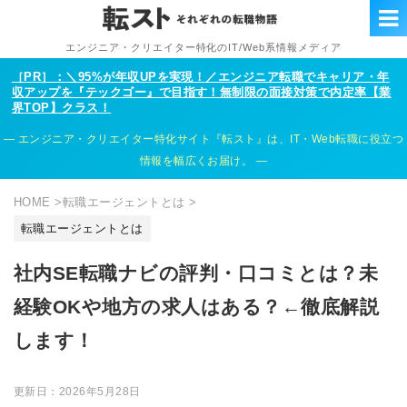
エンジニア・クリエイター特化のIT/Web系情報メディア
［PR］：＼95%が年収UPを実現！／エンジニア転職でキャリア・年
収アップを『テックゴー』で目指す！無制限の面接対策で内定率【業
界TOP】クラス！
エンジニア・クリエイター特化サイト『転スト』は、IT・Web転職に役立つ
情報を幅広くお届け。
HOME
>
転職エージェントとは
>
転職エージェントとは
社内SE転職ナビの評判・口コミとは？未
経験OKや地方の求人はある？←徹底解説
します！
更新日：
2026年5月28日