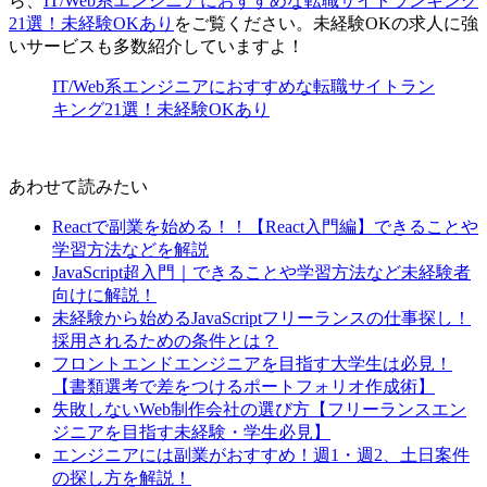
ら、
IT/Web系エンジニアにおすすめな転職サイトランキング
21選！未経験OKあり
をご覧ください。未経験OKの求人に強
いサービスも多数紹介していますよ！
IT/Web系エンジニアにおすすめな転職サイトラン
キング21選！未経験OKあり
あわせて読みたい
Reactで副業を始める！！【React入門編】できることや
学習方法などを解説
JavaScript超入門｜できることや学習方法など未経験者
向けに解説！
未経験から始めるJavaScriptフリーランスの仕事探し！
採用されるための条件とは？
フロントエンドエンジニアを目指す大学生は必見！
【書類選考で差をつけるポートフォリオ作成術】
失敗しないWeb制作会社の選び方【フリーランスエン
ジニアを目指す未経験・学生必見】
エンジニアには副業がおすすめ！週1・週2、土日案件
の探し方を解説！