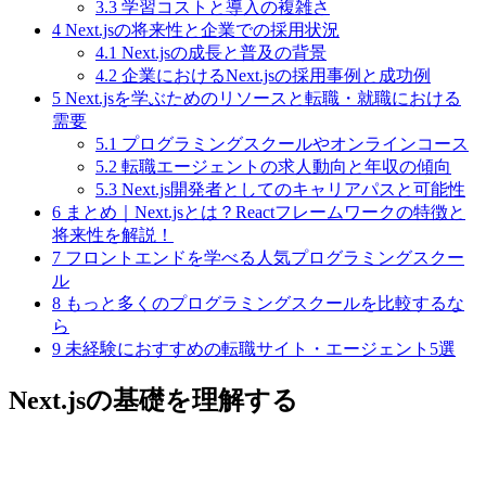
3.3
学習コストと導入の複雑さ
4
Next.jsの将来性と企業での採用状況
4.1
Next.jsの成長と普及の背景
4.2
企業におけるNext.jsの採用事例と成功例
5
Next.jsを学ぶためのリソースと転職・就職における
需要
5.1
プログラミングスクールやオンラインコース
5.2
転職エージェントの求人動向と年収の傾向
5.3
Next.js開発者としてのキャリアパスと可能性
6
まとめ｜Next.jsとは？Reactフレームワークの特徴と
将来性を解説！
7
フロントエンドを学べる人気プログラミングスクー
ル
8
もっと多くのプログラミングスクールを比較するな
ら
9
未経験におすすめの転職サイト・エージェント5選
Next.jsの基礎を理解する