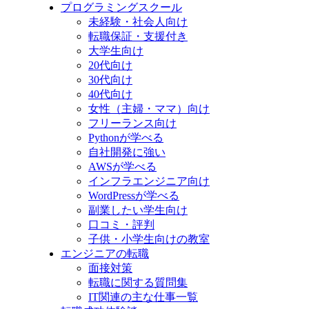
プログラミングスクール
未経験・社会人向け
転職保証・支援付き
大学生向け
20代向け
30代向け
40代向け
女性（主婦・ママ）向け
フリーランス向け
Pythonが学べる
自社開発に強い
AWSが学べる
インフラエンジニア向け
WordPressが学べる
副業したい学生向け
口コミ・評判
子供・小学生向けの教室
エンジニアの転職
面接対策
転職に関する質問集
IT関連の主な仕事一覧