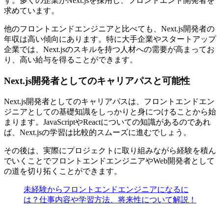
す。多くの企業がNext.jsを採用し、フロントエンド開発者を
求めています。
他の
フロントエンドエンジニアと比べても、Next.js開発者の
年収は高い
傾向にあります。特に大手企業やスタートアップ
企業では、Next.jsのスキルを持つ人材への需要が高まってお
り、高い給与を得ることができます。
Next.js開発者としてのキャリアパスと可能性
Next.js開発者としてのキャリアパスは、フロントエンドエン
ジニアとしての基礎知識をしっかりと身につけることから始
まります。JavaScriptやReactについての知識があるのであれ
ば、Next.jsの学習は比較的スムーズに進むでしょう。
その後は、実際にプロジェクトに取り組みながら経験を積ん
でいくことでフロントエンドエンジニアやWeb開発者として
の道を切り拓くことができます。
未経験からフロントエンドエンジニアになるに
は？仕事内容や学習方法、将来性について解説！