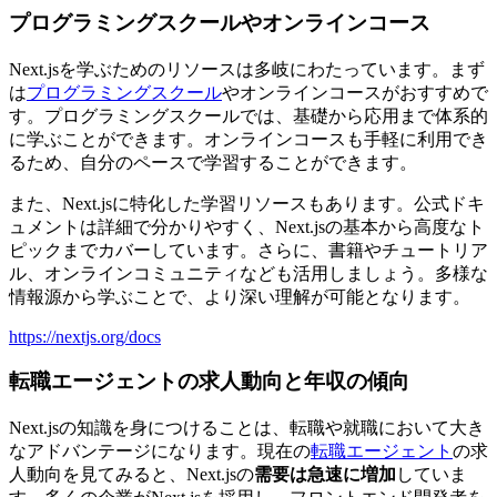
プログラミングスクールやオンラインコース
Next.jsを学ぶためのリソースは多岐にわたっています。まず
は
プログラミングスクール
やオンラインコースがおすすめで
す。プログラミングスクールでは、
基礎から応用まで体系的
に学ぶことができます。
オンラインコースも手軽に利用でき
るため、自分のペースで学習することができます。
また、Next.jsに特化した学習リソースもあります。公式ドキ
ュメントは詳細で分かりやすく、Next.jsの基本から高度なト
ピックまでカバーしています。さらに、書籍やチュートリア
ル、オンラインコミュニティなども活用しましょう。多様な
情報源から学ぶことで、より深い理解が可能となります。
https://nextjs.org/docs
転職エージェントの求人動向と年収の傾向
Next.jsの知識を身につけることは、転職や就職において大き
なアドバンテージになります。現在の
転職エージェント
の求
人動向を見てみると、Next.jsの
需要は急速に増加
していま