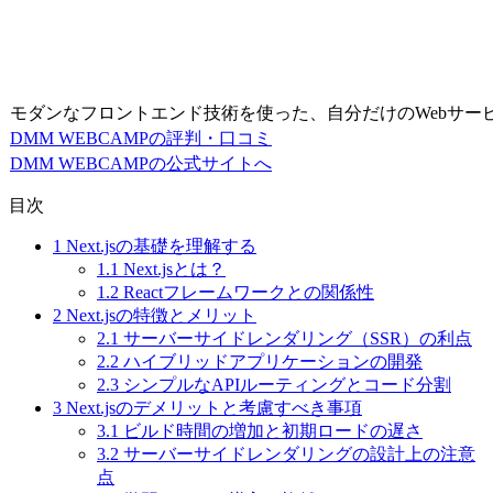
モダンなフロントエンド技術を使った、自分だけのWebサー
DMM WEBCAMPの評判・口コミ
DMM WEBCAMPの公式サイトへ
目次
1
Next.jsの基礎を理解する
1.1
Next.jsとは？
1.2
Reactフレームワークとの関係性
2
Next.jsの特徴とメリット
2.1
サーバーサイドレンダリング（SSR）の利点
2.2
ハイブリッドアプリケーションの開発
2.3
シンプルなAPIルーティングとコード分割
3
Next.jsのデメリットと考慮すべき事項
3.1
ビルド時間の増加と初期ロードの遅さ
3.2
サーバーサイドレンダリングの設計上の注意
点