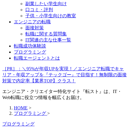
副業したい学生向け
口コミ・評判
子供・小学生向けの教室
エンジニアの転職
面接対策
転職に関する質問集
IT関連の主な仕事一覧
転職成功体験談
プログラミング
転職エージェントとは
［PR］：＼95%が年収UPを実現！／エンジニア転職でキャ
リア・年収アップを『テックゴー』で目指す！無制限の面接
対策で内定率【業界TOP】クラス！
エンジニア・クリエイター特化サイト『転スト』は、IT・
Web転職に役立つ情報を幅広くお届け。
HOME
>
プログラミング
>
プログラミング