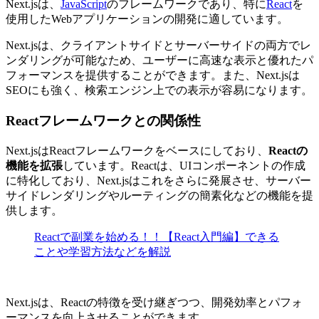
Next.jsは、
JavaScript
のフレームワークであり、特に
React
を
使用したWebアプリケーションの開発に適しています。
Next.jsは、クライアントサイドとサーバーサイドの両方でレ
ンダリングが可能なため、ユーザーに
高速な表示と優れたパ
フォーマンスを提供
することができます。また、Next.jsは
SEOにも強く、検索エンジン上での表示が容易になります。
Reactフレームワークとの関係性
Next.jsはReactフレームワークをベースにしており、
Reactの
機能を拡張
しています。Reactは、UIコンポーネントの作成
に特化しており、Next.jsはこれをさらに発展させ、サーバー
サイドレンダリングやルーティングの簡素化などの機能を提
供します。
Reactで副業を始める！！【React入門編】できる
ことや学習方法などを解説
Next.jsは、Reactの特徴を受け継ぎつつ、開発効率とパフォ
ーマンスを向上させることができます。