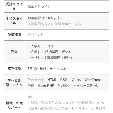
受講スタイ
完全オンライン
ル
動画学習（600本以上）
学習スタイ
ル
※質問回答などの学習サポートあり
受講期間
6〜12ヶ月
［入学金］：0円
料金
［月額］：16,500円（税込）
［一括］：198,000円（税込）
無料体験
7日間の無料トライアルあり
Photoshop、HTML、CSS、jQuery、WordPress、
学べる言
語・スキル
PHP、Cake PHP、MySQL、サーバー公開 他
あり
※就職・転職希望の方に向けた『未経験OK』の求
就職・転職
サポート
人紹介や面接対策などのキャリアサポートが無料で