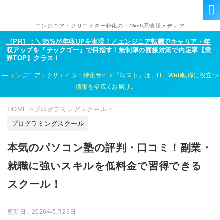
エンジニア・クリエイター特化のIT/Web系情報メディア
［PR］：＼95%が年収UPを実現！／エンジニア転職でキャリア・年
収アップを『テックゴー』で目指す！無制限の面接対策で内定率【業
界TOP】クラス！
エンジニア・クリエイター特化サイト『転スト』は、IT・Web転職に役立つ
情報を幅広くお届け。
HOME
>
プログラミングスクール
>
プログラミングスクール
本気のパソコン塾の評判・口コミ！副業・
就職に強いスキルを低料金で習得できる
スクール！
更新日：
2026年5月29日