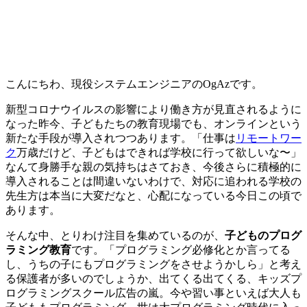
こんにちわ、現役システムエンジニアのOgAzです。
新型コロナウイルスの影響により
働き方が見直されるように
なった
昨今、子どもたちの教育現場でも、オンラインという
新たな手段が導入されつつあります。「仕事は
リモートワー
ク
万歳だけど、子どもはできれば学校に行って欲しいな〜」
なんて身勝手な親の気持ちはさておき、今後さらに積極的に
導入されることは間違いないわけで、対応に追われる学校の
先生方は本当に大変だなと、心配になっている今日この頃で
あります。
そんな中、とりわけ注目を集めているのが、
子どものプログ
ラミング教育
です。「プログラミング必修化とか言ってる
し、うちの子にもプログラミングをさせようかしら」と考え
る保護者が多いのでしょうか、出てくる出てくる、キッズプ
ログラミングスクール広告の嵐。今や
習い事といえば大人も