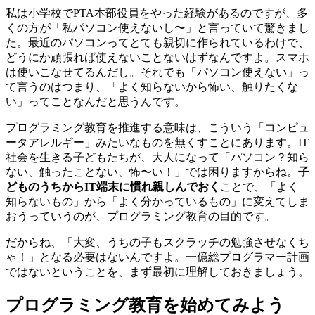
私は小学校でPTA本部役員をやった経験があるのですが、多
くの方が「私パソコン使えないし〜」と言っていて驚きまし
た。最近のパソコンってとても親切に作られているわけで、
どうにか頑張れば使えないことないはずなんですよ。スマホ
は使いこなせてるんだし。それでも「パソコン使えない」っ
て言うのはつまり、「よく知らないから怖い、触りたくな
い」ってことなんだと思うんです。
プログラミング教育を推進する意味は、こういう「コンピュ
ータアレルギー」みたいなものを無くすことにあります。IT
社会を生きる子どもたちが、大人になって「パソコン？知ら
ない、触ったことない、怖〜い！」では困りますからね。
子
どものうちからIT端末に慣れ親しんでおく
ことで、「よく
知らないもの」から「よく分かっているもの」に変えてしま
おうっていうのが、プログラミング教育の目的です。
だからね、「大変、うちの子もスクラッチの勉強させなくち
ゃ！」となる必要はないんですよ。一億総プログラマー計画
ではないということを、まず最初に理解しておきましょう。
プログラミング教育を始めてみよう