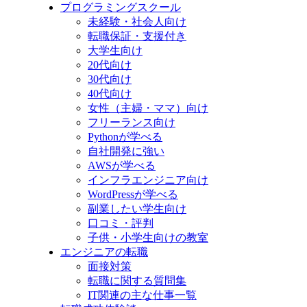
プログラミングスクール
未経験・社会人向け
転職保証・支援付き
大学生向け
20代向け
30代向け
40代向け
女性（主婦・ママ）向け
フリーランス向け
Pythonが学べる
自社開発に強い
AWSが学べる
インフラエンジニア向け
WordPressが学べる
副業したい学生向け
口コミ・評判
子供・小学生向けの教室
エンジニアの転職
面接対策
転職に関する質問集
IT関連の主な仕事一覧