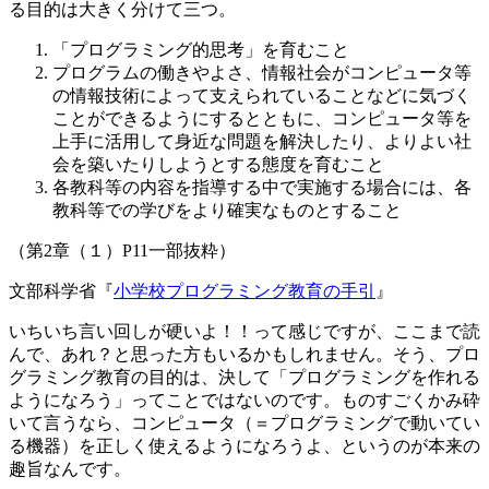
る目的は大きく分けて三つ。
「プログラミング的思考」を育むこと
プログラムの働きやよさ、情報社会がコンピュータ等
の情報技術によって支えられていることなどに気づく
ことができるようにするとともに、コンピュータ等を
上手に活用して身近な問題を解決したり、よりよい社
会を築いたりしようとする態度を育むこと
各教科等の内容を指導する中で実施する場合には、各
教科等での学びをより確実なものとすること
（第2章（１）P11一部抜粋）
文部科学省『
小学校プログラミング教育の手引
』
いちいち言い回しが硬いよ！！って感じですが、ここまで読
んで、あれ？と思った方もいるかもしれません。そう、プロ
グラミング教育の目的は、決して「プログラミングを作れる
ようになろう」ってことではないのです。ものすごくかみ砕
いて言うなら、
コンピュータ（＝プログラミングで動いてい
る機器）を正しく使えるようになろうよ、というのが本来の
趣旨
なんです。