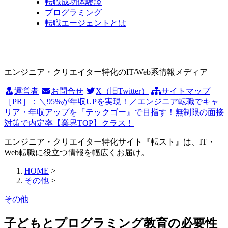
転職成功体験談
プログラミング
転職エージェントとは
エンジニア・クリエイター特化のIT/Web系情報メディア
運営者
お問合せ
X（旧Twitter）
サイトマップ
［PR］：＼95%が年収UPを実現！／エンジニア転職でキャ
リア・年収アップを『テックゴー』で目指す！無制限の面接
対策で内定率【業界TOP】クラス！
エンジニア・クリエイター特化サイト『転スト』は、IT・
Web転職に役立つ情報を幅広くお届け。
HOME
>
その他
>
その他
子どもとプログラミング教育の必要性