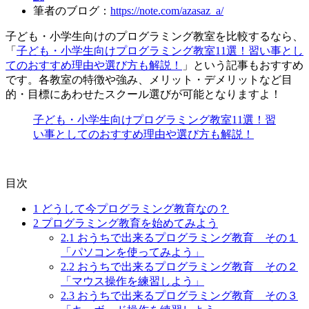
筆者のブログ：
https://note.com/azasaz_a/
子ども・小学生向けのプログラミング教室を比較するなら、
「
子ども・小学生向けプログラミング教室11選！習い事とし
てのおすすめ理由や選び方も解説！
」という記事もおすすめ
です。各教室の特徴や強み、メリット・デメリットなど目
的・目標にあわせたスクール選びが可能となりますよ！
子ども・小学生向けプログラミング教室11選！習
い事としてのおすすめ理由や選び方も解説！
目次
1
どうして今プログラミング教育なの？
2
プログラミング教育を始めてみよう
2.1
おうちで出来るプログラミング教育 その１
「パソコンを使ってみよう」
2.2
おうちで出来るプログラミング教育 その２
「マウス操作を練習しよう」
2.3
おうちで出来るプログラミング教育 その３