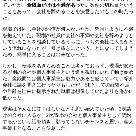
ていたが、
金銭面だけは不満があった。
案件の切れ目という
こともあって、会社を辞めることを決意したのもこの時だっ
た。
現場では同じ会社の同僚が何人かいたが、皆同じように不満
を抱えていた。現場の社員に会社の不満や会社を辞めようと
していることを相談しているうちに、うちの会社に入るかと
いう流れになったが、引き抜きにということになってしまう
ため、簡単に入ることは出来なかった。
しかし、転職をあきらめることは考えておらず、現場が変わ
るが別の会社や個人事業主という道も視野にいれて動き始め
た。金銭面では個人事業主は魅力があると感じていて、紹介
会社に話を聞きに行ったりもしたが、SEとしての
経験不足
や年齢を理由に提示された単価は想像していたよりも遥かに
低かった
。
現実はそんなに甘くはないなとも思い始めていた頃、2次請
けの会社に入るか、2次請けの会社と個人事業主として契約
するかという話を頂き、願ってもないチャンスと思い、
個人
事業主となることを決意
した。