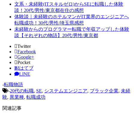
文系・未経験(ITスキルゼロ)からSEに転職した体験
談！20代/男性/東京都在住の感想
体験談｜未経験のホテルマンがIT業界のエンジニアへ
転職成功！30代/男性/埼玉県感想
未経験からのプログラマー転職で年収アップした体験
談【それぞれの物語】20代/男性/東京都
Twitter
Facebook
Google+
Pocket
B!
はてブ
LINE
-
転職物語
-
20代の転職
,
SE
,
システムエンジニア
,
ブラック企業
,
未経
験
,
異業種
,
転職成功
関連記事