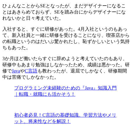
ひょんなことからSEとなったが、まだデザイナーになるこ
とはあきらめておらず、
SEを踏み台にからデザイナーにな
れないかと日々考えていた
。
入社すると、すぐに研修があった。4月入社というのもあっ
て、新入社員と一緒に研修を受けることになり、喫茶店から
の転職というのはだいぶ驚かれたし、恥ずかしいという気持
ちもあった。
3か月ほど働いたらすぐに辞めようと考えていたのもあり、
研修中もあまり勉強はしなかったため、成績は悪かった。研
修で
Java
や
C言語
も教わったが、退屈でしかなく、研修期間
中は苦痛でしかなかった。
プログラミング未経験のための『Java』知識入門
｜転職・就職にも活かそう！
初心者必見！C言語の基礎知識。学習方法やメリ
ット、将来性などを解説！