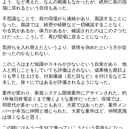
よう、など考えた。なんの根拠もなかったが、絶対に前の現
場に戻れるという自信もあった。
不思議なことで、前の現場から連絡があり、面談することに
なった。面談では、経歴や経験など一切確認することなく、
やる気があるか、体力があるか、確認されたのはこの２つだ
けだった。こうして、再び現場に戻ることになった。
気持ちを入れ替えたというより、
覚悟を決めた
という方が近
かったのかもしれない。
このころはまだ知識やスキルが少ないという自覚があり、他
人と同じことをしていても評価はされない。
成果物も期日よ
りも早く仕上げる、付加価値（見た目など）を付けるなど工
夫
した。徐々にではあるが評価されるようになった。
案件が変わり、新規システム開発案件にアサインされた。約
1年毎日終電近くまで働くような案件だったが、現場では、
同世代が多かったこともあり、大変ではあったが、案件メン
バーが本当に仲間と感じられた。
大変な案件ほど、仲間意識
は強くなる
と思う。
この時にはもう一生SEで食べていこうという気持ちになっ