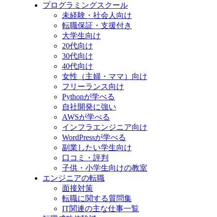
プログラミングスクール
未経験・社会人向け
転職保証・支援付き
大学生向け
20代向け
30代向け
40代向け
女性（主婦・ママ）向け
フリーランス向け
Pythonが学べる
自社開発に強い
AWSが学べる
インフラエンジニア向け
WordPressが学べる
副業したい学生向け
口コミ・評判
子供・小学生向けの教室
エンジニアの転職
面接対策
転職に関する質問集
IT関連の主な仕事一覧