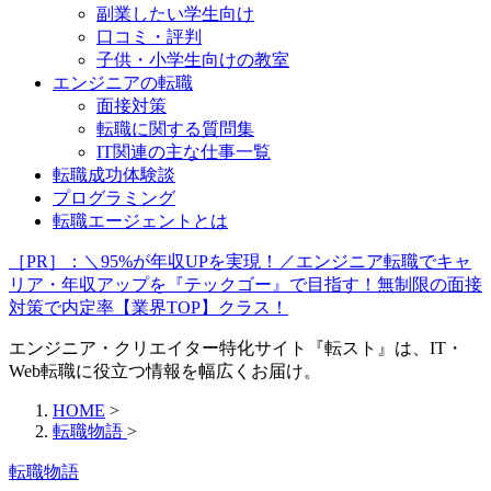
副業したい学生向け
口コミ・評判
子供・小学生向けの教室
エンジニアの転職
面接対策
転職に関する質問集
IT関連の主な仕事一覧
転職成功体験談
プログラミング
転職エージェントとは
［PR］：＼95%が年収UPを実現！／エンジニア転職でキャ
リア・年収アップを『テックゴー』で目指す！無制限の面接
対策で内定率【業界TOP】クラス！
エンジニア・クリエイター特化サイト『転スト』は、IT・
Web転職に役立つ情報を幅広くお届け。
HOME
>
転職物語
>
転職物語