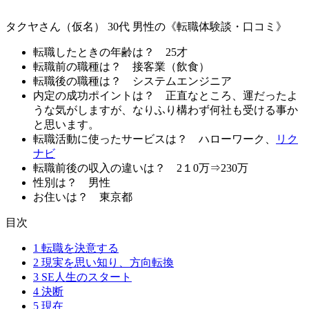
タクヤさん（仮名） 30代 男性の《転職体験談・口コミ》
転職したときの年齢は？
25才
転職前の職種は？
接客業（飲食）
転職後の職種は？
システムエンジニア
内定の成功ポイントは？
正直なところ、運だったよ
うな気がしますが、なりふり構わず何社も受ける事か
と思います。
転職活動に使ったサービスは？
ハローワーク、
リク
ナビ
転職前後の収入の違いは？
2１0万⇒230万
性別は？
男性
お住いは？
東京都
目次
1
転職を決意する
2
現実を思い知り、方向転換
3
SE人生のスタート
4
決断
5
現在