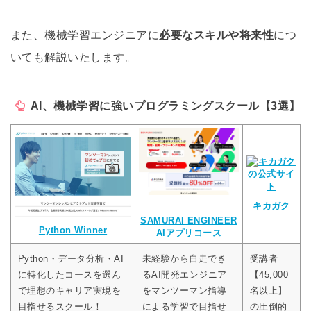
また、機械学習エンジニアに
必要なスキルや将来性
につ
いても解説いたします。
AI、機械学習に強いプログラミングスクール【3選】
キカガク
SAMURAI ENGINEER
Python Winner
AIアプリコース
Python・データ分析・AI
未経験から自走でき
受講者
に特化したコースを選ん
るAI開発エンジニア
【45,000
で理想のキャリア実現を
をマンツーマン指導
名以上】
目指せるスクール！
による学習で目指せ
の圧倒的