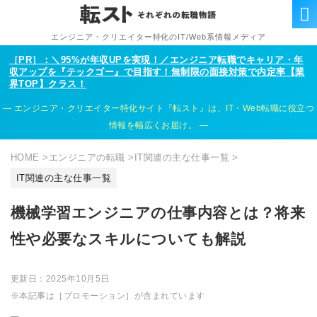
エンジニア・クリエイター特化のIT/Web系情報メディア
［PR］：＼95%が年収UPを実現！／エンジニア転職でキャリア・年
収アップを『テックゴー』で目指す！無制限の面接対策で内定率【業
界TOP】クラス！
エンジニア・クリエイター特化サイト『転スト』は、IT・Web転職に役立つ
情報を幅広くお届け。
HOME
>
エンジニアの転職
>
IT関連の主な仕事一覧
>
IT関連の主な仕事一覧
機械学習エンジニアの仕事内容とは？将来
性や必要なスキルについても解説
更新日：
2025年10月5日
※本記事は［プロモーション］が含まれています