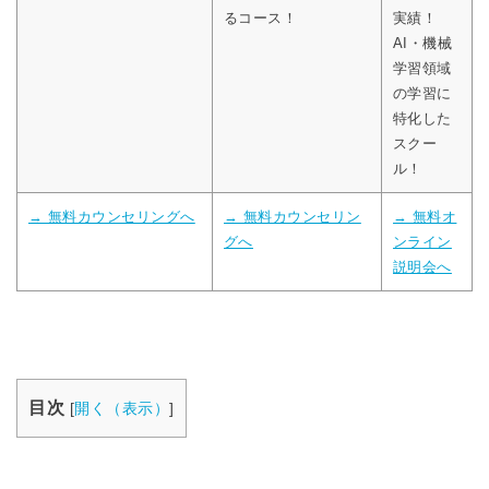
るコース！
実績！
AI・機械
学習領域
の学習に
特化した
スクー
ル！
→ 無料カウンセリングへ
→ 無料カウンセリン
→ 無料オ
グへ
ンライン
説明会へ
目次
[
開く（表示）
]