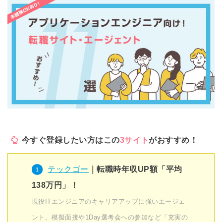
今すぐ登録したい方はこの
3サイト
がおすすめ！
テックゴー
｜転職時年収UP額「平均
138万円」！
現役ITエンジニアのキャリアアップに強いエージェ
ント。模擬面接や1Day選考会への参加など「充実の