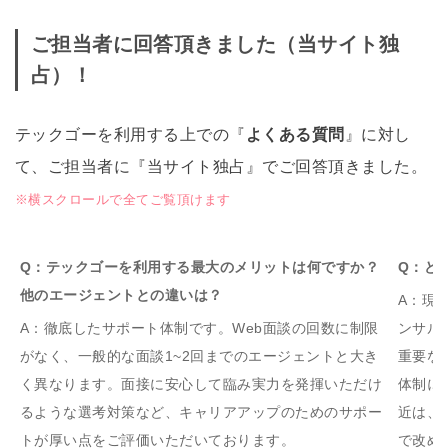
ご担当者に回答頂きました（当サイト独
占）！
テックゴーを利用する上での『
よくある質問
』に対し
て、ご担当者に『当サイト独占』でご回答頂きました。
※横スクロールで全てご覧頂けます
Q：テックゴーを利用する最大のメリットは何ですか？
Q：ど
他のエージェントとの違いは？
A：現
A：徹底したサポート体制です。Web面談の回数に制限
ンサル
がなく、一般的な面談1~2回までのエージェントと大き
重要な
く異なります。面接に安心して臨み実力を発揮いただけ
体制に
るような選考対策など、キャリアアップのためのサポー
近は、
トが厚い点をご評価いただいております。
で改め