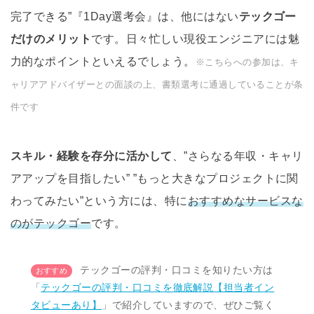
完了できる”『1Day選考会』は、他にはない
テックゴー
だけのメリット
です。日々忙しい現役エンジニアには魅
力的なポイントといえるでしょう。
※こちらへの参加は、キ
ャリアアドバイザーとの面談の上、書類選考に通過していることが条
件です
スキル・経験を存分に活かして
、”さらなる年収・キャリ
アアップを目指したい” ”もっと大きなプロジェクトに関
わってみたい”という方には、特に
おすすめなサービスな
のがテックゴー
です。
テックゴーの評判・口コミを知りたい方は
「
テックゴーの評判・口コミを徹底解説【担当者イン
タビューあり】
」で紹介していますので、ぜひご覧く