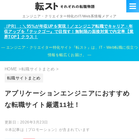
エンジニア・クリエイター特化のIT/Web系情報メディア
［PR］：＼95%が年収UPを実現！／エンジニア転職でキャリア・年
収アップを『テックゴー』で目指す！無制限の面接対策で内定率【業
界TOP】クラス！
エンジニア・クリエイター特化サイト『転スト』は、IT・Web転職に役立つ
情報を幅広くお届け。
HOME
>
転職サイトまとめ
>
転職サイトまとめ
アプリケーションエンジニアにおすすめ
な転職サイト厳選11社！
更新日：
2026年3月23日
※本記事は［プロモーション］が含まれています