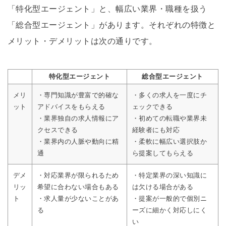
「特化型エージェント」と、幅広い業界・職種を扱う
「総合型エージェント」があります。それぞれの特徴と
メリット・デメリットは次の通りです。
特化型エージェント
総合型エージェント
メリ
・専門知識が豊富で的確な
・多くの求人を一度にチ
ット
アドバイスをもらえる
ェックできる
・業界独自の求人情報にア
・初めての転職や業界未
クセスできる
経験者にも対応
・業界内の人脈や動向に精
・柔軟に幅広い選択肢か
通
ら提案してもらえる
デメ
・対応業界が限られるため
・特定業界の深い知識に
リッ
希望に合わない場合もある
は欠ける場合がある
ト
・求人量が少ないことがあ
・提案が一般的で個別ニ
る
ーズに細かく対応しにく
い