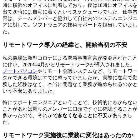
時に横浜のオフィスに到着しており、夜は18時にオフィスを
出て20時には自宅に着くというスケジュールでした。
仕事内
容は、チームメンバーと協力して自社内のシステムエンジニ
アに対して、ソフトウェアの技術サポートを担当
していまし
た。
リモートワーク導入の経緯と、開始当初の不安
私の職場は新型コロナによる緊急事態宣言が発令されたこと
に伴い、2020年4月からリモートワークが導入されました。
ノートパソコン
やリモート会議システムなど、リモートワー
クができる環境はすでに整っていましたが、実際に在宅で勤
務した経験はなく、本当に問題なく業務が進められるのかと
いう不安はありました。
特にサポートエンジニアということで、
技術的にわからない
ことがあれば周りのメンバーに口頭ですぐに確認することが
多かった
ので、それが
できなくなることに不安
がありまし
た。
リモートワーク実施後に業務に変化はあったのか