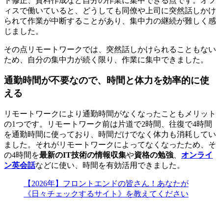
ド修正、資料作成など自分の作業に集中できる点です。オフ
ィスで働いていると、どうしても同僚や上司に突然話しかけ
られて作業が中断することがあり、集中力の継続が難しく感
じました。
その点リモートワークでは、
突然話しかけられることもない
ため、自分の集中力が続く限り、作業に集中できました。
通勤時間が不要なので、時間と体力を効率的に使
える
リモートワークにより通勤時間がなくなったこともメリット
の1つです。リモートワーク前は片道で2時間、往復で4時間
を通勤時間に使っており、時間だけでなく体力も消耗してい
ました。それがリモートワークによってなくなったため、そ
の4時間を
最新のIT技術の情報収集
や
資格の勉強
、
オンライ
ン英会話
などに使い、時間を有効活用できました。
【2026年】フロントエンドの皆さん！あなたが
《日々チェックするサイト》を教えてください