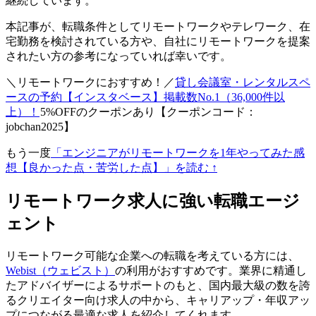
継続しています。
本記事が、
転職条件としてリモートワークやテレワーク、在
宅勤務を検討されている方や、自社にリモートワークを提案
されたい方
の参考になっていれば幸いです。
＼リモートワークにおすすめ！／
貸し会議室・レンタルスペ
ースの予約【インスタベース】掲載数No.1（36,000件以
上）！
5%OFFのクーポンあり【クーポンコード：
jobchan2025】
もう一度
「エンジニアがリモートワークを1年やってみた感
想【良かった点・苦労した点】」を読む ↑
リモートワーク求人に強い転職エージ
ェント
リモートワーク可能な企業への転職を考えている方には、
Webist（ウェビスト）
の利用がおすすめです。業界に精通し
たアドバイザーによるサポートのもと、国内最大級の数を誇
るクリエイター向け求人の中から、
キャリアップ・年収アッ
プにつながる最適な求人を紹介
してくれます。