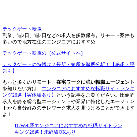
テックゲート転職
副業、週2日、週3日などの求人を多数保有。リモート案件も
多いので地方在住のエンジニアにおすすめ
テックゲート転職の［公式サイトへ］
テックゲートの特徴は？長所・短所を徹底分析！【感想・評
判も】
もっと多くの
リモート・在宅ワークに強い転職エージェント
を知りたい方は、
エンジニアにおすすめな転職サイトランキ
ング26選【実体験あり】
という記事をご覧ください。圧倒的
求人を誇る総合型エージェントや業界に特化したエージェン
トから自分好みのテレワーク求人を見つけることができます
よ！
IT/Web系エンジニアにおすすめな転職サイトラン
キング26選！未経験OKあり