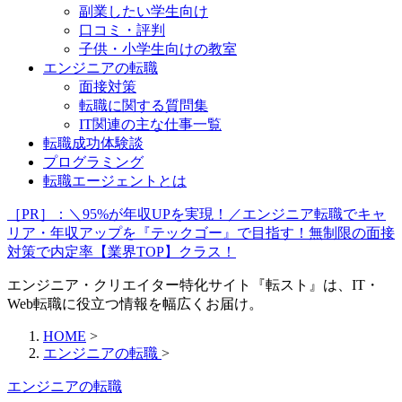
副業したい学生向け
口コミ・評判
子供・小学生向けの教室
エンジニアの転職
面接対策
転職に関する質問集
IT関連の主な仕事一覧
転職成功体験談
プログラミング
転職エージェントとは
［PR］：＼95%が年収UPを実現！／エンジニア転職でキャ
リア・年収アップを『テックゴー』で目指す！無制限の面接
対策で内定率【業界TOP】クラス！
エンジニア・クリエイター特化サイト『転スト』は、IT・
Web転職に役立つ情報を幅広くお届け。
HOME
>
エンジニアの転職
>
エンジニアの転職