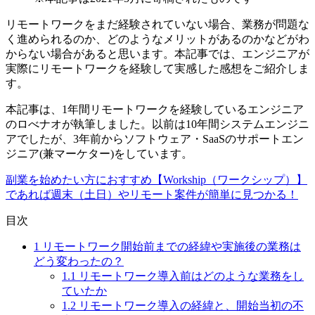
リモートワークをまだ経験されていない場合、業務が問題な
く進められるのか、どのようなメリットがあるのかなどがわ
からない場合があると思います。本記事では、
エンジニアが
実際にリモートワークを経験して実感した感想をご紹介
しま
す。
本記事は、1年間リモートワークを経験しているエンジニア
のロべナオが執筆しました。以前は10年間システムエンジニ
アでしたが、3年前からソフトウェア・SaaSのサポートエン
ジニア(兼マーケター)をしています。
副業を始めたい方におすすめ【Workship（ワークシップ）】
であれば週末（土日）やリモート案件が簡単に見つかる！
目次
1
リモートワーク開始前までの経緯や実施後の業務は
どう変わったの？
1.1
リモートワーク導入前はどのような業務をし
ていたか
1.2
リモートワーク導入の経緯と、開始当初の不