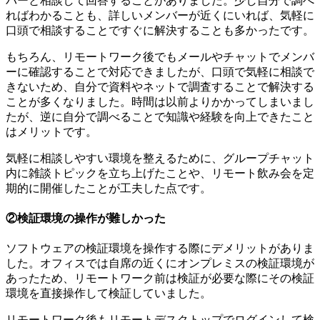
バーと相談して回答することがありました。少し自分で調べ
ればわかることも、詳しいメンバーが近くにいれば、気軽に
口頭で相談することですぐに解決することも多かったです。
もちろん、
リモートワーク後でもメールやチャットでメンバ
ーに確認することで対応できましたが、口頭で気軽に相談で
きないため、自分で資料やネットで調査することで解決する
ことが多くなりました。
時間は以前よりかかってしまいまし
たが、逆に自分で調べることで知識や経験を向上できたこと
はメリットです。
気軽に相談しやすい環境を整えるために、グループチャット
内に雑談トピックを立ち上げたことや、リモート飲み会を定
期的に開催したことが工夫した点です。
②検証環境の操作が難しかった
ソフトウェアの検証環境を操作する際にデメリットがありま
した。オフィスでは自席の近くにオンプレミスの検証環境が
あったため、リモートワーク前は検証が必要な際にその検証
環境を直接操作して検証していました。
リモートワーク後もリモートデスクトップでログインして検