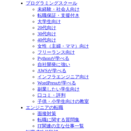
プログラミングスクール
未経験・社会人向け
転職保証・支援付き
大学生向け
20代向け
30代向け
40代向け
女性（主婦・ママ）向け
フリーランス向け
Pythonが学べる
自社開発に強い
AWSが学べる
インフラエンジニア向け
WordPressが学べる
副業したい学生向け
口コミ・評判
子供・小学生向けの教室
エンジニアの転職
面接対策
転職に関する質問集
IT関連の主な仕事一覧