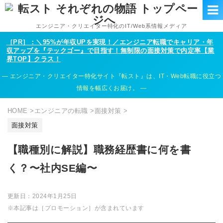
エンジニア・クリエイター特化のIT/Web系情報メディア
［PR］：＼95%が年収UPを実現！／エンジニア転職でキャリア・年
収アップを『テックゴー』で目指す！無制限の面接対策で内定率【業
界TOP】クラス！
エンジニア・クリエイター特化サイト『転スト』は、IT・Web転職に役立つ
情報を幅広くお届け。
HOME
>
エンジニアの転職
>
面接対策
>
面接対策
【職種別に解説】職務経歴書に何を書
く？〜社内SE編〜
更新日：
2024年1月25日
※本記事は［プロモーション］が含まれています