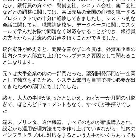
たが、銀行員の方々や、警備会社、システム会社、施工会社
などとの調整に関しては、某販売店の全国の商標を統一する
プロジェクトでの十分に経験してきましたし、システム的な
会話に関しても、職業訓練校や、データベースに関してスク
ールで学んだお陰で問題なく対応をすることができ、銀行員
の方々からもお褒めのお声を頂くことができました。
統合案件が終えると、間髪を置かずに今度は、外資系企業の
社内システム部立ち上げにヘルプデスク要因として関わるこ
とになります。
元々は大手企業の内の一部門だった、薬剤開発部門が一企業
として独立をするため、システム部門を自前で持つ必要が出
てきたための部門立ち上げでした。
諸々、大人の事情があったとはいえ、わずか一か月間の引継
ぎで、ほとんどドキュメントもなく、すべてが手探りでし
た。
端末、プリンタ、通信機器、すべてのものが新規購入され、
設定から運用管理方法までを作り上げていきながら、社内の
インフラトラブルに対応をするという人手がいくらあっても