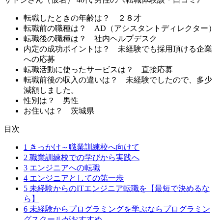
転職したときの年齢は？
２８才
転職前の職種は？
AD（アシスタントディレクター）
転職後の職種は？
社内ヘルプデスク
内定の成功ポイントは？
未経験でも採用頂ける企業
への応募
転職活動に使ったサービスは？
直接応募
転職前後の収入の違いは？
未経験でしたので、多少
減額しました。
性別は？
男性
お住いは？
茨城県
目次
1
きっかけ～職業訓練校へ向けて
2
職業訓練校での学びから実践へ
3
エンジニアへの転職
4
エンジニアとしての第一歩
5
未経験からのITエンジニア転職を【最短で決めるな
ら】
6
未経験からプログラミングを学ぶならプログラミン
グスクールがおすすめ