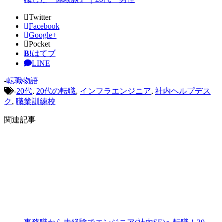
Twitter
Facebook
Google+
Pocket
B!
はてブ
LINE
-
転職物語
-
20代
,
20代の転職
,
インフラエンジニア
,
社内ヘルプデス
ク
,
職業訓練校
関連記事