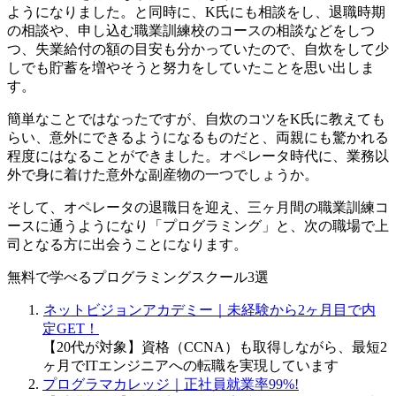
ようになりました。と同時に、K氏にも相談をし、退職時期
の相談や、申し込む職業訓練校のコースの相談などをしつ
つ、失業給付の額の目安も分かっていたので、自炊をして少
しでも貯蓄を増やそうと努力をしていたことを思い出しま
す。
簡単なことではなったですが、自炊のコツをK氏に教えても
らい、意外にできるようになるものだと、両親にも驚かれる
程度にはなることができました。オペレータ時代に、業務以
外で身に着けた意外な副産物の一つでしょうか。
そして、オペレータの退職日を迎え、三ヶ月間の職業訓練コ
ースに通うようになり「プログラミング」と、次の職場で上
司となる方に出会うことになります。
無料で学べるプログラミングスクール3選
ネットビジョンアカデミー｜未経験から2ヶ月目で内
定GET！
【20代が対象】資格（CCNA）も取得しながら、最短2
ヶ月でITエンジニアへの転職を実現しています
プログラマカレッジ｜正社員就業率99%!