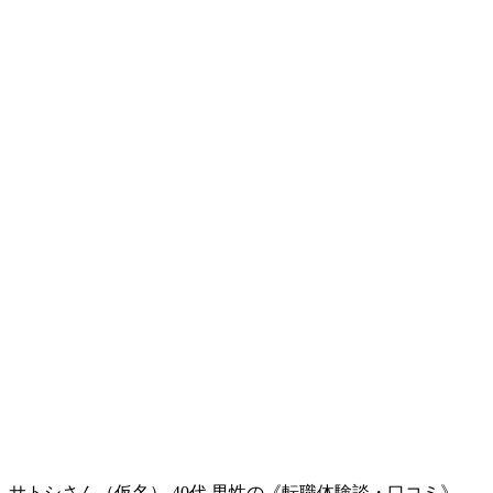
サトシさん（仮名） 40代 男性の《転職体験談・口コミ》