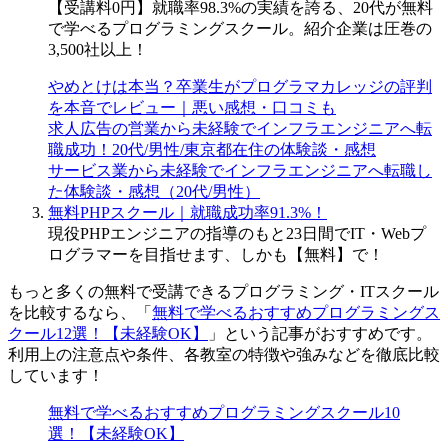
【受講料0円】就職率98.3%の実績を誇る、20代が無料
で学べるプログラミングスクール。紹介企業は圧巻の
3,500社以上！
やめとけは本当？卒業生がプログラマカレッジの評判
を本音でレビュー｜悪い感想・口コミも
求人広告の営業から未経験でインフラエンジニアへ転
職成功！20代/男性/東京都在住の体験談・感想
サービス業から未経験でインフラエンジニアへ転職し
た体験談・感想（20代/男性）
無料PHPスクール｜就職成功率91.3%！
現役PHPエンジニアの指導のもと23日間でIT・Webプ
ログラマーを目指せます、しかも【無料】で！
もっと多くの無料で受講できるプログラミング・ITスクール
を比較するなら、「
無料で学べるおすすめプログラミングス
クール12選！【未経験OK】
」という記事がおすすめです。
利用上の注意点や条件、各教室の特徴や強みなどを徹底比較
しています！
無料で学べるおすすめプログラミングスクール10
選！【未経験OK】