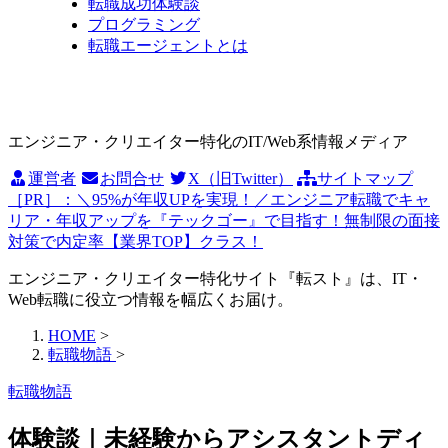
転職成功体験談
プログラミング
転職エージェントとは
エンジニア・クリエイター特化のIT/Web系情報メディア
運営者
お問合せ
X（旧Twitter）
サイトマップ
［PR］：＼95%が年収UPを実現！／エンジニア転職でキャ
リア・年収アップを『テックゴー』で目指す！無制限の面接
対策で内定率【業界TOP】クラス！
エンジニア・クリエイター特化サイト『転スト』は、IT・
Web転職に役立つ情報を幅広くお届け。
HOME
>
転職物語
>
転職物語
体験談｜未経験からアシスタントディ