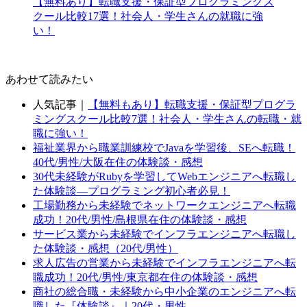
【無料あり】転職支援・保証型プログラミングス
クール比較17選！社会人・学生さんの就職に強
い！
あわせて読みたい
人気記事｜
【無料もあり】転職支援・保証型プログラ
ミングスクール比較7選！社会人・学生さんの転職・就
職に強い！
福祉業界から職業訓練校でJavaを学習後、SEへ転職！
40代/男性/大阪在住の体験談・感想
30代未経験がRubyを学習してWebエンジニアへ転職し
た体験談―プログラミング初心者必見！
工場勤務から未経験でネットワークエンジニアへ転職
成功！20代/男性/島根県在住の体験談・感想
サービス業から未経験でインフラエンジニアへ転職し
た体験談・感想（20代/男性）
求人広告の営業から未経験でインフラエンジニアへ転
職成功！20代/男性/東京都在住の体験談・感想
商社の総合職・未経験から中小企業のエンジニアへ転
職した『体験談』｜20代・男性