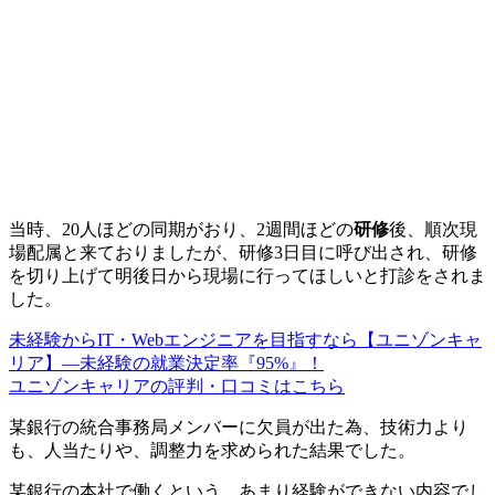
当時、20人ほどの同期がおり、
2週間ほどの
研修
後、順次現
場配属
と来ておりましたが、研修3日目に呼び出され、研修
を切り上げて明後日から現場に行ってほしいと打診をされま
した。
未経験からIT・Webエンジニアを目指すなら【ユニゾンキャ
リア】―未経験の就業決定率『95%』！
ユニゾンキャリアの評判・口コミはこちら
某銀行の統合事務局メンバーに欠員が出た為、技術力より
も、人当たりや、調整力を求められた結果でした。
某銀行の本社で働くという、あまり経験ができない内容でし