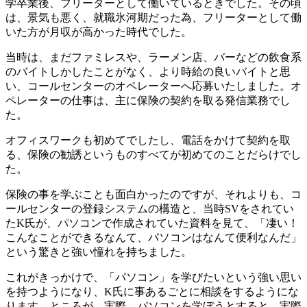
学卒業後、フリーターとして働いているときでした。その頃
は、景気も悪く、就職氷河期だった為、フリーターとして働
いた方が月収が高かった時代でした。
当時は、まだファミレスや、ラーメン店、バーなどの飲食系
のバイトしかしたことがなく、より時給の良いバイトと思
い、コールセンターのオペレーターへ応募いたしました。オ
ペレーターの仕事は、主に保険の契約を取る発信業務でし
た。
オフィスワークも初めてでしたし、電話をかけて契約を取
る、保険の勧誘というものすべてが初めてのことだらけでし
た。
保険の事を学ぶことも面白かったのですが、それよりも、コ
ールセンターの登録システムの構造と、当時SVをされてい
たK氏が、パソコンで作成されていた資料を見て、「凄い！
こんなことができるなんて、パソコンはなんて便利なんだ」
という驚きと強い憧れを持ちました。
これがきっかけで、「パソコン」を学びたいという強い思い
を持つようになり、K氏に事あるごとに相談をするようにな
ります。ところが、実際、パソコンを学ぼうとすると、実際