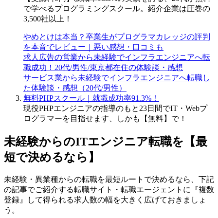
で学べるプログラミングスクール。紹介企業は圧巻の
3,500社以上！
やめとけは本当？卒業生がプログラマカレッジの評判
を本音でレビュー｜悪い感想・口コミも
求人広告の営業から未経験でインフラエンジニアへ転
職成功！20代/男性/東京都在住の体験談・感想
サービス業から未経験でインフラエンジニアへ転職し
た体験談・感想（20代/男性）
無料PHPスクール｜就職成功率91.3%！
現役PHPエンジニアの指導のもと23日間でIT・Webプ
ログラマーを目指せます、しかも【無料】で！
未経験からのITエンジニア転職を【最
短で決めるなら】
未経験・異業種からの転職を最短ルートで決めるなら、下記
の記事でご紹介する転職サイト・転職エージェントに
『複数
登録』して得られる求人数の幅を大きく広げておきましょ
う。