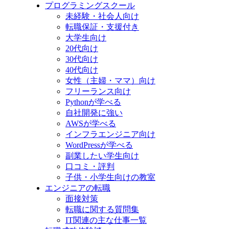
プログラミングスクール
未経験・社会人向け
転職保証・支援付き
大学生向け
20代向け
30代向け
40代向け
女性（主婦・ママ）向け
フリーランス向け
Pythonが学べる
自社開発に強い
AWSが学べる
インフラエンジニア向け
WordPressが学べる
副業したい学生向け
口コミ・評判
子供・小学生向けの教室
エンジニアの転職
面接対策
転職に関する質問集
IT関連の主な仕事一覧