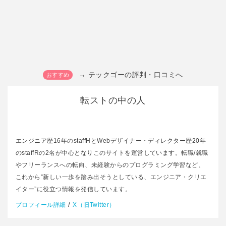
→ テックゴーの評判・口コミへ
転ストの中の人
エンジニア歴16年のstaffHとWebデザイナー・ディレクター歴20年
のstaffRの2名が中心となりこのサイトを運営しています。転職/就職
やフリーランスへの転向、未経験からのプログラミング学習など、
これから”新しい一歩を踏み出そうとしている、エンジニア・クリエ
イター”に役立つ情報を発信しています。
/
プロフィール詳細
X（旧Twitter）