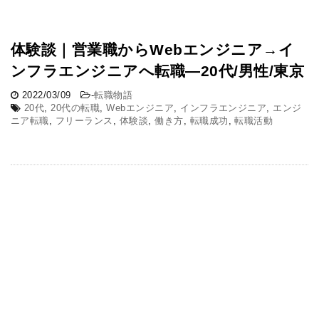
体験談｜営業職からWebエンジニア→イ
ンフラエンジニアへ転職―20代/男性/東京
2022/03/09
-
転職物語
20代
,
20代の転職
,
Webエンジニア
,
インフラエンジニア
,
エンジ
ニア転職
,
フリーランス
,
体験談
,
働き方
,
転職成功
,
転職活動