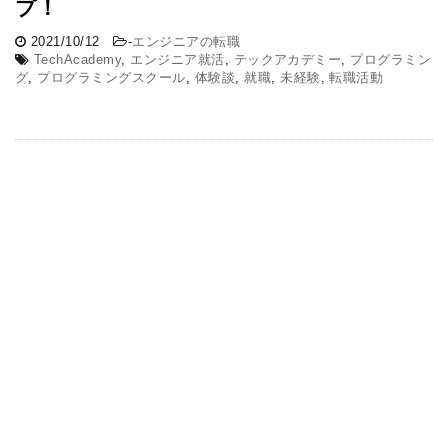
プ！
2021/10/12
-
エンジニアの転職
TechAcademy
,
エンジニア就活
,
テックアカデミー
,
プログラミン
グ
,
プログラミングスクール
,
体験談
,
就職
,
未経験
,
転職活動