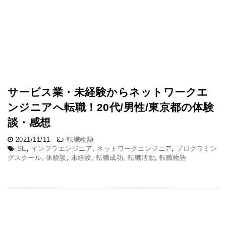
サービス業・未経験からネットワークエ
ンジニアへ転職！20代/男性/東京都の体験
談・感想
2021/11/11
-
転職物語
SE
,
インフラエンジニア
,
ネットワークエンジニア
,
プログラミン
グスクール
,
体験談
,
未経験
,
転職成功
,
転職活動
,
転職物語