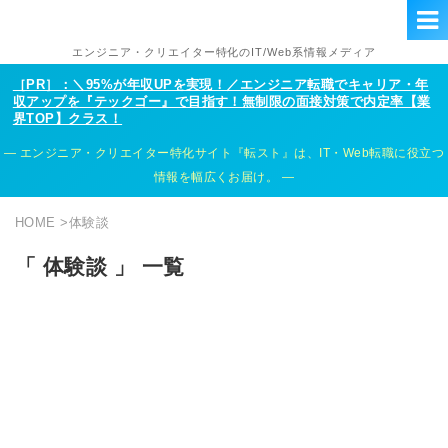
エンジニア・クリエイター特化のIT/Web系情報メディア
［PR］：＼95%が年収UPを実現！／エンジニア転職でキャリア・年
収アップを『テックゴー』で目指す！無制限の面接対策で内定率【業
界TOP】クラス！
エンジニア・クリエイター特化サイト『転スト』は、IT・Web転職に役立つ
情報を幅広くお届け。
HOME
>
体験談
「 体験談 」 一覧