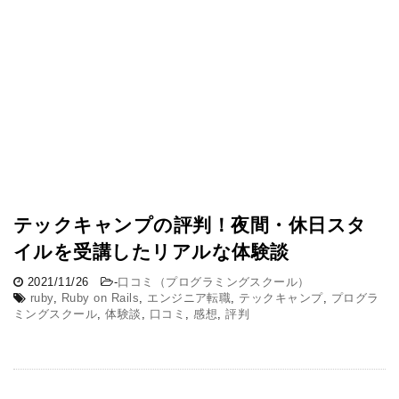
テックキャンプの評判！夜間・休日スタ
イルを受講したリアルな体験談
2021/11/26
-
口コミ（プログラミングスクール）
ruby
,
Ruby on Rails
,
エンジニア転職
,
テックキャンプ
,
プログラ
ミングスクール
,
体験談
,
口コミ
,
感想
,
評判