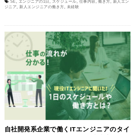
SE
,
エンジニアの1日
,
スケジュール
,
仕事内容
,
働き方
,
新人エン
ジニア
,
新人エンジニアの働き方
,
未経験
自社開発系企業で働くITエンジニアのタイ