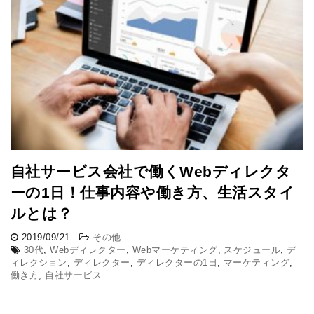
自社サービス会社で働くWebディレクタ
ーの1日！仕事内容や働き方、生活スタイ
ルとは？
2019/09/21
-
その他
30代
,
Webディレクター
,
Webマーケティング
,
スケジュール
,
デ
ィレクション
,
ディレクター
,
ディレクターの1日
,
マーケティング
,
働き方
,
自社サービス