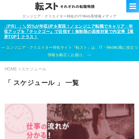
エンジニア・クリエイター特化のIT/Web系情報メディア
［PR］：＼95%が年収UPを実現！／エンジニア転職でキャリア・年
収アップを『テックゴー』で目指す！無制限の面接対策で内定率【業
界TOP】クラス！
エンジニア・クリエイター特化サイト『転スト』は、IT・Web転職に役立つ
情報を幅広くお届け。
HOME
>
スケジュール
「 スケジュール 」 一覧