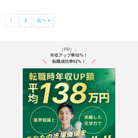
1
2
次へ »
［PR］：
年収アップ率92%！
転職成功率92%！