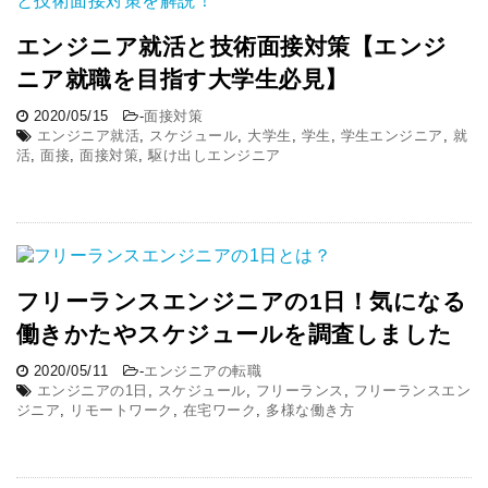
エンジニア就活と技術面接対策【エンジ
ニア就職を目指す大学生必見】
2020/05/15
-
面接対策
エンジニア就活
,
スケジュール
,
大学生
,
学生
,
学生エンジニア
,
就
活
,
面接
,
面接対策
,
駆け出しエンジニア
フリーランスエンジニアの1日！気になる
働きかたやスケジュールを調査しました
2020/05/11
-
エンジニアの転職
エンジニアの1日
,
スケジュール
,
フリーランス
,
フリーランスエン
ジニア
,
リモートワーク
,
在宅ワーク
,
多様な働き方