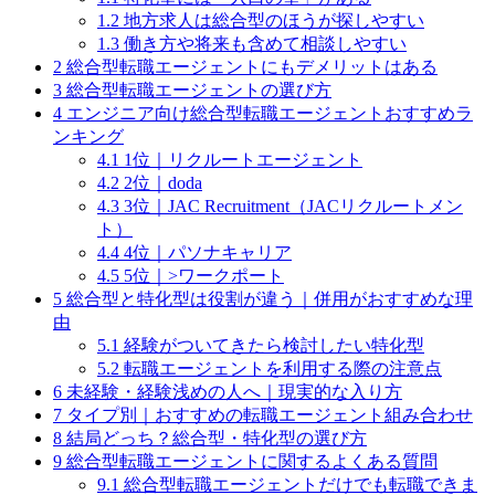
1.2
地方求人は総合型のほうが探しやすい
1.3
働き方や将来も含めて相談しやすい
2
総合型転職エージェントにもデメリットはある
3
総合型転職エージェントの選び方
4
エンジニア向け総合型転職エージェントおすすめラ
ンキング
4.1
1位｜リクルートエージェント
4.2
2位｜doda
4.3
3位｜JAC Recruitment（JACリクルートメン
ト）
4.4
4位｜パソナキャリア
4.5
5位｜>ワークポート
5
総合型と特化型は役割が違う｜併用がおすすめな理
由
5.1
経験がついてきたら検討したい特化型
5.2
転職エージェントを利用する際の注意点
6
未経験・経験浅めの人へ｜現実的な入り方
7
タイプ別｜おすすめの転職エージェント組み合わせ
8
結局どっち？総合型・特化型の選び方
9
総合型転職エージェントに関するよくある質問
9.1
総合型転職エージェントだけでも転職できま