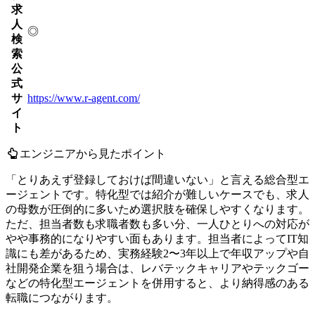
求
人
◎
検
索
公
式
サ
https://www.r-agent.com/
イ
ト
エンジニアから見たポイント
「とりあえず登録しておけば間違いない」と言える総合型エ
ージェントです。特化型では紹介が難しいケースでも、求人
の母数が圧倒的に多いため選択肢を確保しやすくなります。
ただ、担当者数も求職者数も多い分、一人ひとりへの対応が
やや事務的になりやすい面もあります。担当者によってIT知
識にも差があるため、実務経験2〜3年以上で年収アップや自
社開発企業を狙う場合は、レバテックキャリアやテックゴー
などの特化型エージェントを併用すると、より納得感のある
転職につながります。