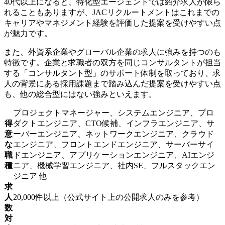
40代以上になると、特化型エージェントでは紹介求人が限ら
れることもありますが、JACリクルートメントはこれまでの
キャリアやマネジメント経験を評価した提案を受けやすい点
が魅力です。
また、外資系企業やグローバル企業の求人に強みを持つのも
特徴です。企業と求職者の双方を同じコンサルタントが担当
する「コンサルタント型」のサポート体制を取っており、求
人の背景にある採用課題まで踏み込んだ提案を受けやすい点
も、他の総合型にはない強みといえます。
プロジェクトマネージャー、システムエンジニア、プロ
得
ダクトエンジニア、CTO候補、インフラエンジニア、サ
意
ーバーエンジニア、ネットワークエンジニア、クラウド
な
エンジニア、フロントエンドエンジニア、サーバーサイ
職
ドエンジニア、アプリケーションエンジニア、AIエンジ
種
ニア、機械学習エンジニア、社内SE、フルスタックエン
ジニア 他
求
人
20,000件以上（公式サイト上の公開求人のみを参考）
数
対