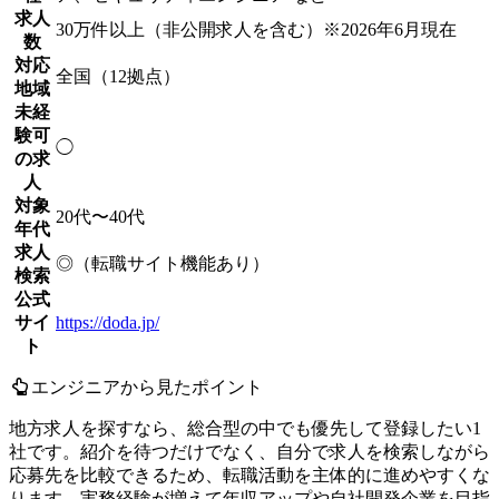
求人
30万件以上（非公開求人を含む）
※2026年6月現在
数
対応
全国（12拠点）
地域
未経
験可
◯
の求
人
対象
20代〜40代
年代
求人
◎（転職サイト機能あり）
検索
公式
サイ
https://doda.jp/
ト
エンジニアから見たポイント
地方求人を探すなら、総合型の中でも優先して登録したい1
社です。紹介を待つだけでなく、自分で求人を検索しながら
応募先を比較できるため、転職活動を主体的に進めやすくな
ります。実務経験が増えて年収アップや自社開発企業を目指