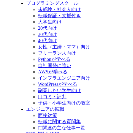
プログラミングスクール
未経験・社会人向け
転職保証・支援付き
大学生向け
20代向け
30代向け
40代向け
女性（主婦・ママ）向け
フリーランス向け
Pythonが学べる
自社開発に強い
AWSが学べる
インフラエンジニア向け
WordPressが学べる
副業したい学生向け
口コミ・評判
子供・小学生向けの教室
エンジニアの転職
面接対策
転職に関する質問集
IT関連の主な仕事一覧