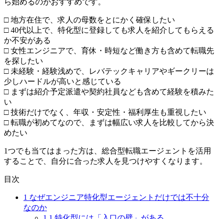
ら始めるのがおすすめです。
□ 地方在住で、求人の母数をとにかく確保したい
□ 40代以上で、特化型に登録しても求人を紹介してもらえる
か不安がある
□ 女性エンジニアで、育休・時短など働き方も含めて転職先
を探したい
□ 未経験・経験浅めで、レバテックキャリアやギークリーは
少しハードルが高いと感じている
□ まずは紹介予定派遣や契約社員なども含めて経験を積みた
い
□ 技術だけでなく、年収・安定性・福利厚生も重視したい
□ 転職が初めてなので、まずは幅広い求人を比較してから決
めたい
1つでも当てはまった方は、総合型転職エージェントを活用
することで、自分に合った求人を見つけやすくなります。
目次
1
なぜエンジニア特化型エージェントだけでは不十分
なのか
1.1
特化型には「入口の壁」がある