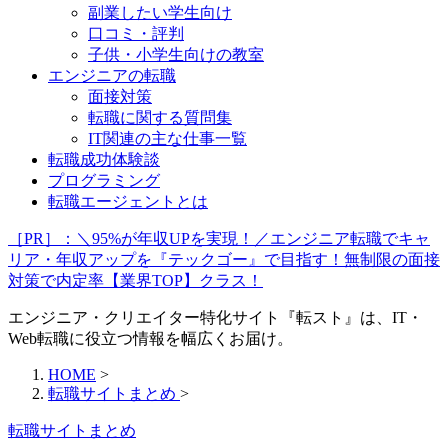
副業したい学生向け
口コミ・評判
子供・小学生向けの教室
エンジニアの転職
面接対策
転職に関する質問集
IT関連の主な仕事一覧
転職成功体験談
プログラミング
転職エージェントとは
［PR］：＼95%が年収UPを実現！／エンジニア転職でキャ
リア・年収アップを『テックゴー』で目指す！無制限の面接
対策で内定率【業界TOP】クラス！
エンジニア・クリエイター特化サイト『転スト』は、IT・
Web転職に役立つ情報を幅広くお届け。
HOME
>
転職サイトまとめ
>
転職サイトまとめ