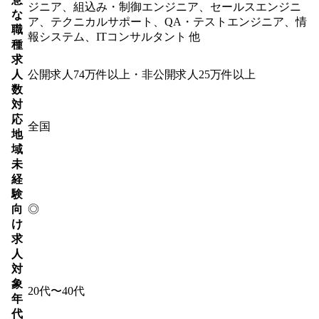
ジニア、組込み・制御エンジニア、セールスエンジニ
な
ア、テクニカルサポート、QA・テストエンジニア、情
職
報システム、ITコンサルタント 他
種
求
人
公開求人74万件以上・非公開求人25万件以上
数
対
応
全国
地
域
未
経
験
向
◎
け
求
人
対
象
20代〜40代
年
代