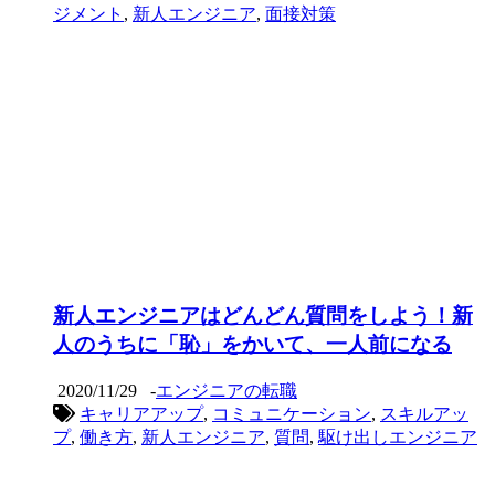
ジメント
,
新人エンジニア
,
面接対策
新人エンジニアはどんどん質問をしよう！新
人のうちに「恥」をかいて、一人前になる
2020/11/29
-
エンジニアの転職
キャリアアップ
,
コミュニケーション
,
スキルアッ
プ
,
働き方
,
新人エンジニア
,
質問
,
駆け出しエンジニア