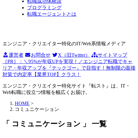
転職成功体験談
プログラミング
転職エージェントとは
エンジニア・クリエイター特化のIT/Web系情報メディア
運営者
お問合せ
X（旧Twitter）
サイトマップ
［PR］：＼95%が年収UPを実現！／エンジニア転職でキャ
リア・年収アップを『テックゴー』で目指す！無制限の面接
対策で内定率【業界TOP】クラス！
エンジニア・クリエイター特化サイト『転スト』は、IT・
Web転職に役立つ情報を幅広くお届け。
HOME
>
コミュニケーション
「 コミュニケーション 」 一覧