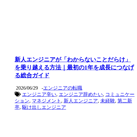
新人エンジニアが「わからないことだらけ」
を乗り越える方法｜最初の1年を成長につなげ
る総合ガイド
2026/06/29
-
エンジニアの転職
エンジニア辛い
,
エンジニア辞めたい
,
コミュニケー
ション
,
マネジメント
,
新人エンジニア
,
未経験
,
第二新
卒
,
駆け出しエンジニア