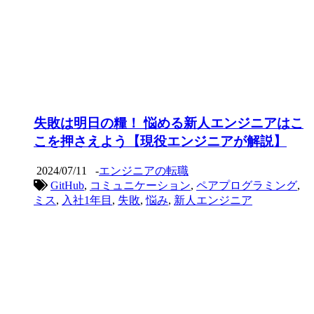
失敗は明日の糧！ 悩める新人エンジニアはこ
こを押さえよう【現役エンジニアが解説】
2024/07/11
-
エンジニアの転職
GitHub
,
コミュニケーション
,
ペアプログラミング
,
ミス
,
入社1年目
,
失敗
,
悩み
,
新人エンジニア