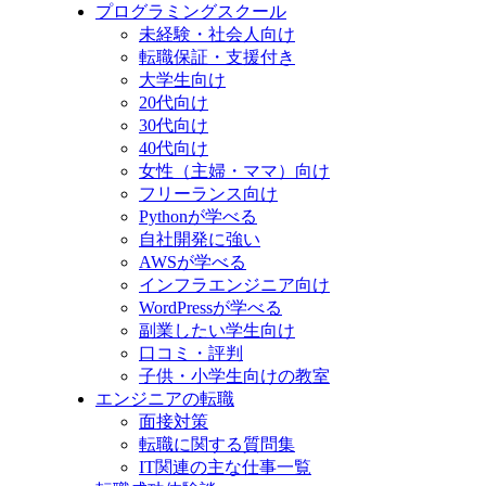
プログラミングスクール
未経験・社会人向け
転職保証・支援付き
大学生向け
20代向け
30代向け
40代向け
女性（主婦・ママ）向け
フリーランス向け
Pythonが学べる
自社開発に強い
AWSが学べる
インフラエンジニア向け
WordPressが学べる
副業したい学生向け
口コミ・評判
子供・小学生向けの教室
エンジニアの転職
面接対策
転職に関する質問集
IT関連の主な仕事一覧