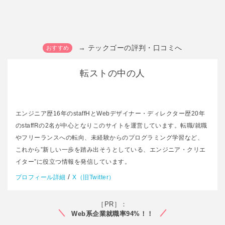
→ テックゴーの評判・口コミへ
転ストの中の人
エンジニア歴16年のstaffHとWebデザイナー・ディレクター歴20年
のstaffRの2名が中心となりこのサイトを運営しています。転職/就職
やフリーランスへの転向、未経験からのプログラミング学習など、
これから”新しい一歩を踏み出そうとしている、エンジニア・クリエ
イター”に役立つ情報を発信しています。
/
プロフィール詳細
X（旧Twitter）
［PR］：
Web系企業就職率94%！！