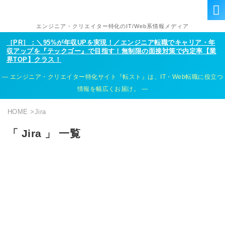
エンジニア・クリエイター特化のIT/Web系情報メディア
［PR］：＼95%が年収UPを実現！／エンジニア転職でキャリア・年
収アップを『テックゴー』で目指す！無制限の面接対策で内定率【業
界TOP】クラス！
エンジニア・クリエイター特化サイト『転スト』は、IT・Web転職に役立つ
情報を幅広くお届け。
HOME
>
Jira
「 Jira 」 一覧