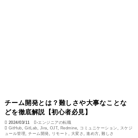
チーム開発とは？難しさや大事なことな
どを徹底解説【初心者必見】
2024/03/11
-
エンジニアの転職
GitHub
,
GitLab
,
Jira
,
OJT
,
Redmine
,
コミュニケーション
,
スケジ
ュール管理
,
チーム開発
,
リモート
,
大変さ
,
進め方
,
難しさ