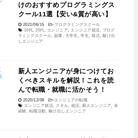
けのおすすめプログラミングス
クール11選【安い&質が高い】
2021/06/15
-
プログラミングスクール
10代
,
20代
,
エンジニア
,
エンジニア就活
,
プログ
ラミングスクール
,
副業
,
大学生
,
学生
,
就活
,
駆け出
しエンジニア
新人エンジニアが身につけてお
くべきスキルを解説！これを読
んで転職・就職に活かそう！
2020/12/08
-
エンジニアの転職
エンジニア就活
,
スキル
,
就活
,
新人エンジニア
,
未
経験
,
転職活動
,
駆け出しエンジニア