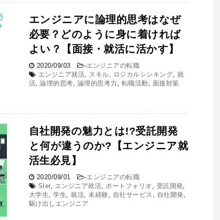
エンジニアに論理的思考はなぜ
必要？どのように身に着ければ
よい？【面接・就活に活かす】
2020/09/03
-
エンジニアの転職
エンジニア就活
,
スキル
,
ロジカルシンキング
,
就
活
,
論理的思考
,
論理的思考力
,
転職活動
,
面接対策
自社開発の魅力とは!?受託開発
と何が違うのか?【エンジニア就
活生必見】
2020/09/01
-
エンジニアの転職
SIer
,
エンジニア就活
,
ポートフォリオ
,
受託開発
,
大学生
,
学生
,
就活
,
未経験
,
自社サービス
,
自社開発
,
駆け出しエンジニア