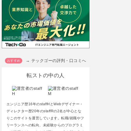
→ テックゴーの評判・口コミへ
転ストの中の人
エンジニア歴16年のstaffHとWebデザイナー・
ディレクター歴20年のstaffRの2名が中心とな
りこのサイトを運営しています。転職/就職やフ
リーランスへの転向、未経験からのプログラミ