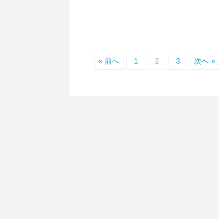
« 前へ
1
2
3
次へ »