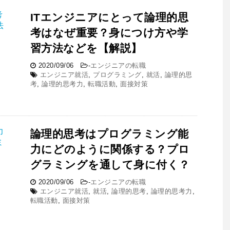
ITエンジニアにとって論理的思
考はなぜ重要？身につけ方や学
習方法などを【解説】
2020/09/06
-
エンジニアの転職
エンジニア就活
,
プログラミング
,
就活
,
論理的思
考
,
論理的思考力
,
転職活動
,
面接対策
論理的思考はプログラミング能
力にどのように関係する？プロ
グラミングを通して身に付く？
2020/09/06
-
エンジニアの転職
エンジニア就活
,
就活
,
論理的思考
,
論理的思考力
,
転職活動
,
面接対策