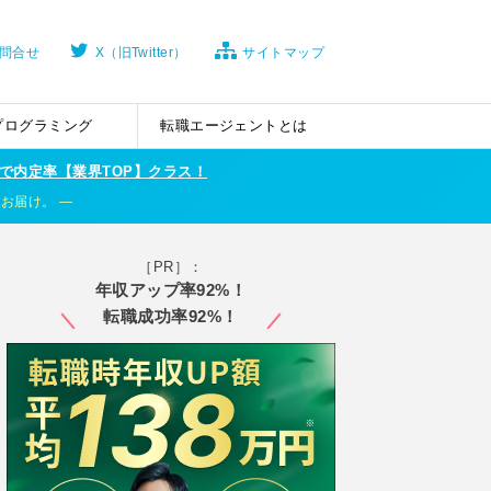
問合せ
X（旧Twitter）
サイトマップ
プログラミング
転職エージェントとは
で内定率【業界TOP】クラス！
くお届け。
［PR］：
年収アップ率92%！
転職成功率92%！