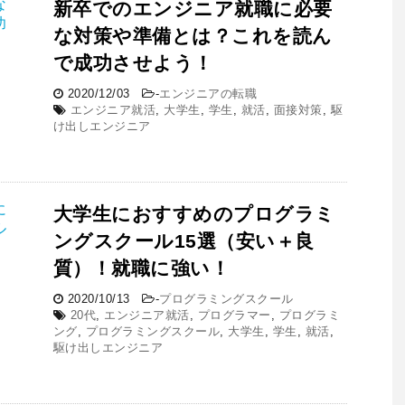
新卒でのエンジニア就職に必要
な対策や準備とは？これを読ん
で成功させよう！
2020/12/03
-
エンジニアの転職
エンジニア就活
,
大学生
,
学生
,
就活
,
面接対策
,
駆
け出しエンジニア
大学生におすすめのプログラミ
ングスクール15選（安い＋良
質）！就職に強い！
2020/10/13
-
プログラミングスクール
20代
,
エンジニア就活
,
プログラマー
,
プログラミ
ング
,
プログラミングスクール
,
大学生
,
学生
,
就活
,
駆け出しエンジニア