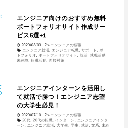
エンジニア向けのおすすめ無料
ポートフォリオサイト作成サー
ビス5選+1
2020/08/03
-
エンジニアの転職
エンジニア就活
,
エンジニア転職
,
サポート
,
ポー
トフォリオ
,
ポートフォリオサイト
,
就活
,
就職活動
,
未経験
,
転職活動
,
面接対策
エンジニアインターンを活用し
て就活で勝つ！エンジニア志望
の大学生必見！
2020/07/10
-
エンジニアの転職
20代
,
20代の転職
,
インターン
,
エンジニアインタ
ーン
,
エンジニア就活
,
大学生
,
学生
,
就活
,
文系
,
未経