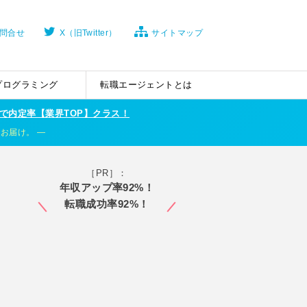
問合せ
X（旧Twitter）
サイトマップ
プログラミング
転職エージェントとは
で内定率【業界TOP】クラス！
くお届け。
［PR］：
年収アップ率92%！
転職成功率92%！