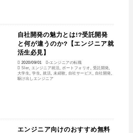
自社開発の魅力とは!?受託開発
と何が違うのか?【エンジニア就
活生必見】
2020/09/01
-
エンジニアの転職
SIer
,
エンジニア就活
,
ポートフォリオ
,
受託開発
,
大学生
,
学生
,
就活
,
未経験
,
自社サービス
,
自社開発
,
駆け出しエンジニア
エンジニア向けのおすすめ無料