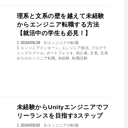
理系と文系の壁を越えて未経験
からエンジニア転職する方法
【就活中の学生も必見！】
2024/05/29
-
エンジニアの転職
エンジニアインターン
,
エンジニア就活
,
プログラ
ミングスクール
,
ポートフォリオ
,
初心者
,
文系
,
文系
からのエンジニア転職
,
未経験
,
転職活動
未経験からUnityエンジニアでフ
リーランスを目指す3ステップ
2024/05/02
-
エンジニアの転職