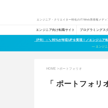
エンジニア・クリエイター特化のIT/Web系情報メディ
エンジニア向け転職サイト
プログラミングス
［PR］：＼95%が年収UPを実現！／エンジニ
エンジニ
HOME
>
ポートフォリオ
「 ポートフォリオ