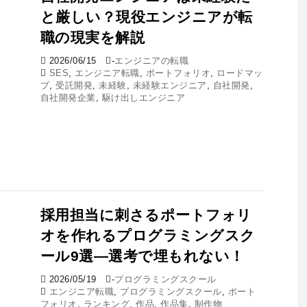
と厳しい？現役エンジニアが転
職の現実を解説
2026/06/15
-
エンジニアの転職
SES
,
エンジニア転職
,
ポートフォリオ
,
ロードマッ
プ
,
受託開発
,
未経験
,
未経験エンジニア
,
自社開発
,
自社開発企業
,
駆け出しエンジニア
採用担当に刺さるポートフォリ
オを作れるプログラミングスク
ール9選―選考で埋もれない！
2026/05/19
-
プログラミングスクール
エンジニア転職
,
プログラミングスクール
,
ポート
フォリオ
,
ランキング
,
作品
,
作品集
,
制作物