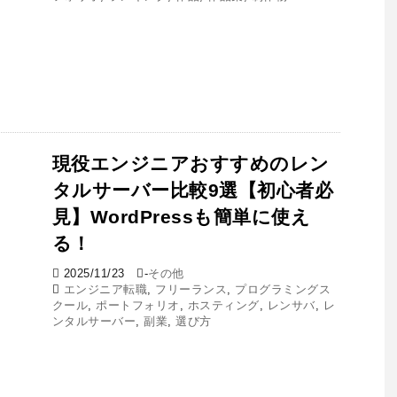
現役エンジニアおすすめのレン
タルサーバー比較9選【初心者必
見】WordPressも簡単に使え
る！
2025/11/23
-
その他
エンジニア転職
,
フリーランス
,
プログラミングス
クール
,
ポートフォリオ
,
ホスティング
,
レンサバ
,
レ
ンタルサーバー
,
副業
,
選び方