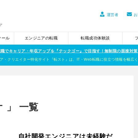
運営者
お
ア
クール
エンジニアの転職
転職成功体験談
ア転職でキャリア・年収アップを『テックゴー』で目指す！無制限の面接対策
ア・クリエイター特化サイト『転スト』は、IT・Web転職に役立つ情報を幅広
 」 一覧
自社開発エンジニアは未経験だ