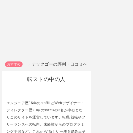
→ テックゴーの評判・口コミへ
転ストの中の人
エンジニア歴16年のstaffHとWebデザイナー・
ディレクター歴20年のstaffRの2名が中心とな
りこのサイトを運営しています。転職/就職やフ
リーランスへの転向、未経験からのプログラミ
ング学習など、これから”新しい一歩を踏み出そ