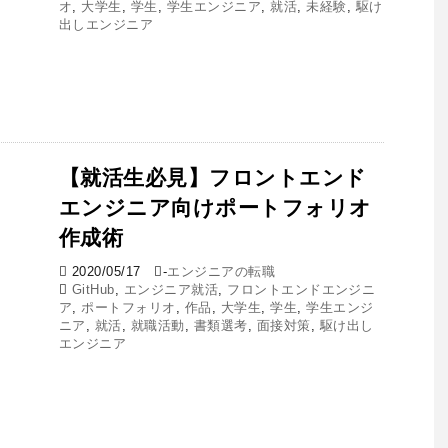
オ
,
大学生
,
学生
,
学生エンジニア
,
就活
,
未経験
,
駆け
出しエンジニア
【就活生必見】フロントエンド
エンジニア向けポートフォリオ
作成術
2020/05/17
-
エンジニアの転職
GitHub
,
エンジニア就活
,
フロントエンドエンジニ
ア
,
ポートフォリオ
,
作品
,
大学生
,
学生
,
学生エンジ
ニア
,
就活
,
就職活動
,
書類選考
,
面接対策
,
駆け出し
エンジニア