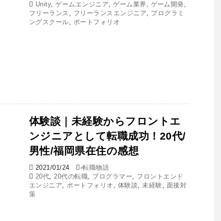
Unity
,
ゲームエンジニア
,
ゲーム業界
,
ゲーム開発
,
フリーランス
,
フリーランスエンジニア
,
プログラミ
ングスクール
,
ポートフォリオ
体験談｜未経験からフロントエ
ンジニアとして転職成功！20代/
男性/福岡県在住の感想
2021/01/24
-
転職物語
20代
,
20代の転職
,
プログラマー
,
フロントエンド
エンジニア
,
ポートフォリオ
,
体験談
,
未経験
,
面接対
策