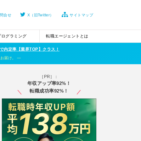
問合せ
X（旧Twitter）
サイトマップ
プログラミング
転職エージェントとは
で内定率【業界TOP】クラス！
くお届け。
［PR］：
年収アップ率92%！
転職成功率92%！