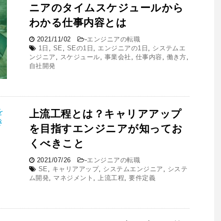
ニアのタイムスケジュールから
わかる仕事内容とは
2021/11/02
-
エンジニアの転職
1日
,
SE
,
SEの1日
,
エンジニアの1日
,
システムエ
ンジニア
,
スケジュール
,
事業会社
,
仕事内容
,
働き方
,
自社開発
上流工程とは？キャリアアップ
を目指すエンジニアが知ってお
くべきこと
2021/07/26
-
エンジニアの転職
SE
,
キャリアアップ
,
システムエンジニア
,
システ
ム開発
,
マネジメント
,
上流工程
,
要件定義