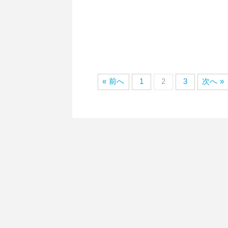
« 前へ
1
2
3
次へ »