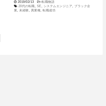
2019/02/13
-
転職物語
20代の転職
,
SE
,
システムエンジニア
,
ブラック企
業
,
未経験
,
異業種
,
転職成功