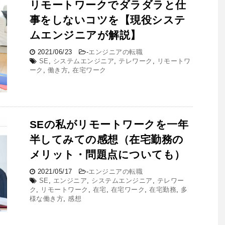
リモートワークでダラダラと仕
事をしないコツを【現役システ
ムエンジニアが解説】
2021/06/23
-
エンジニアの転職
SE
,
システムエンジニア
,
テレワーク
,
リモートワ
ーク
,
働き方
,
在宅ワーク
SEの私がリモートワークを一年
半してみての感想（在宅勤務の
メリット・問題点についても）
2021/05/17
-
エンジニアの転職
SE
,
エンジニア
,
システムエンジニア
,
テレワー
ク
,
リモートワーク
,
在宅
,
在宅ワーク
,
在宅勤務
,
多
様な働き方
,
感想