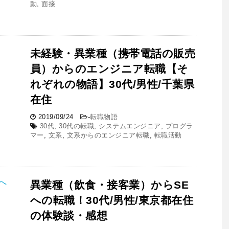
動
,
面接
未経験・異業種（携帯電話の販売
員）からのエンジニア転職【そ
れぞれの物語】30代/男性/千葉県
在住
2019/09/24
-
転職物語
30代
,
30代の転職
,
システムエンジニア
,
プログラ
マー
,
文系
,
文系からのエンジニア転職
,
転職活動
異業種（飲食・接客業）からSE
への転職！30代/男性/東京都在住
の体験談・感想