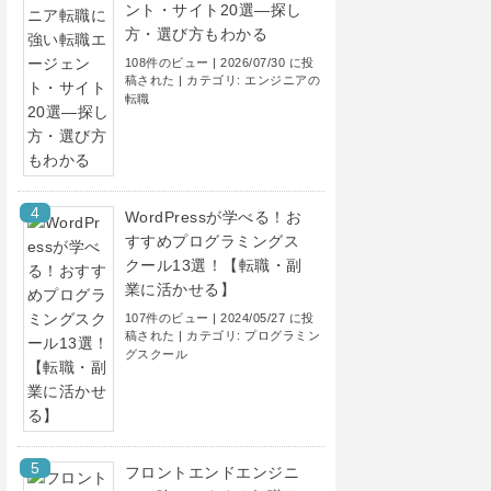
ント・サイト20選―探し
方・選び方もわかる
108件のビュー
|
2026/07/30 に投
稿された
|
カテゴリ:
エンジニアの
転職
WordPressが学べる！お
すすめプログラミングス
クール13選！【転職・副
業に活かせる】
107件のビュー
|
2024/05/27 に投
稿された
|
カテゴリ:
プログラミン
グスクール
フロントエンドエンジニ