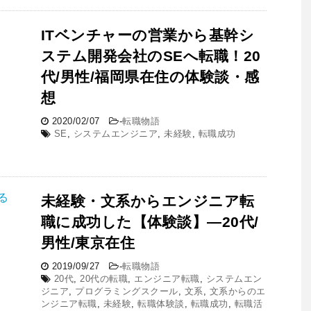
ITベンチャーの営業から基幹シ
ステム開発会社のSEへ転職！20
代/男性/福岡県在住の体験談・感
想
2020/02/07
-
転職物語
SE
,
システムエンジニア
,
未経験
,
転職成功
未経験・文系からエンジニア転
職に成功した【体験談】―20代/
男性/東京在住
2019/09/27
-
転職物語
20代
,
20代の転職
,
エンジニア転職
,
システムエン
ジニア
,
プログラミングスクール
,
文系
,
文系からのエ
ンジニア転職
,
未経験
,
転職体験談
,
転職成功
,
転職活