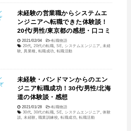
未経験の営業職からシステムエ
ンジニアへ転職できた体験談！
20代/男性/東京都の感想・口コミ
2021/02/04
-
転職物語
20代
,
20代の転職
,
SE
,
システムエンジニア
,
未経
験
,
異業種
,
転職成功
,
転職活動
未経験・バンドマンからのエン
ジニア転職成功！30代/男性/北海
道の体験談・感想
2021/01/28
-
転職物語
30代
,
30代の転職
,
SE
,
システムエンジニア
,
体験
談
,
未経験
,
職業訓練校
,
転職成功
,
転職活動