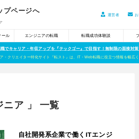
運営者
お
ア
クール
エンジニアの転職
転職成功体験談
ア転職でキャリア・年収アップを『テックゴー』で目指す！無制限の面接対策
ア・クリエイター特化サイト『転スト』は、IT・Web転職に役立つ情報を幅広
ニア 」 一覧
自社開発系企業で働くITエンジ