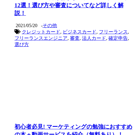
12選！選び方や審査についてなど詳しく解
説！
2021/05/20
-
その他
クレジットカード
,
ビジネスカード
,
フリーランス
,
フリーランスエンジニア
,
審査
,
法人カード
,
確定申告
,
選び方
初心者必見! マーケティングの勉強におすすめ
の本＋動画サービスを紹介（無料あり）！