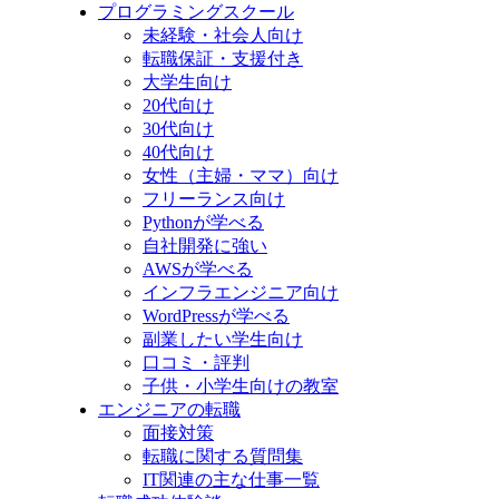
プログラミングスクール
未経験・社会人向け
転職保証・支援付き
大学生向け
20代向け
30代向け
40代向け
女性（主婦・ママ）向け
フリーランス向け
Pythonが学べる
自社開発に強い
AWSが学べる
インフラエンジニア向け
WordPressが学べる
副業したい学生向け
口コミ・評判
子供・小学生向けの教室
エンジニアの転職
面接対策
転職に関する質問集
IT関連の主な仕事一覧