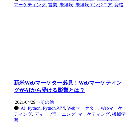
マーケティング
,
営業
,
未経験
,
未経験エンジニア
,
資格
新米Webマーケター必見！Webマーケティン
グがAIから受ける影響とは？
2021/04/29
-
その他
AI
,
Python
,
Python入門
,
Webマーケター
,
Webマーケ
ティング
,
ディープラーニング
,
マーケティング
,
機械学
習