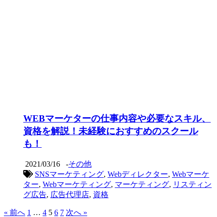
WEBマーケターの仕事内容や必要なスキル、
資格を解説！未経験におすすめのスクール
も！
2021/03/16
-
その他
SNSマーケティング
,
Webディレクター
,
Webマーケ
ター
,
Webマーケティング
,
マーケティング
,
リスティン
グ広告
,
広告代理店
,
資格
« 前へ
1
…
4
5
6
7
次へ »