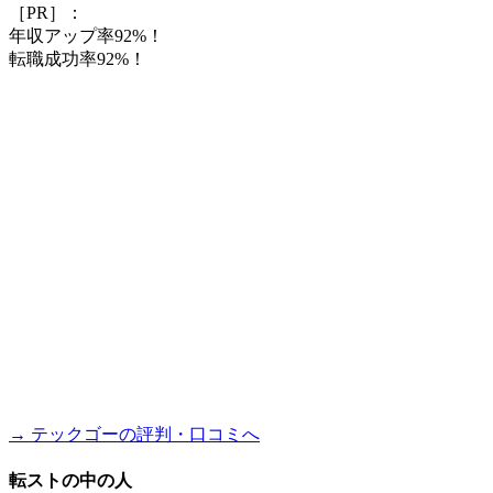
［PR］：
年収アップ率92%！
転職成功率92%！
→ テックゴーの評判・口コミへ
転ストの中の人