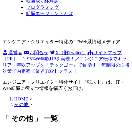
転職成功体験談
プログラミング
転職エージェントとは
エンジニア・クリエイター特化のIT/Web系情報メディア
運営者
お問合せ
X（旧Twitter）
サイトマップ
［PR］：＼95%が年収UPを実現！／エンジニア転職でキャ
リア・年収アップを『テックゴー』で目指す！無制限の面接
対策で内定率【業界TOP】クラス！
エンジニア・クリエイター特化サイト『転スト』は、IT・
Web転職に役立つ情報を幅広くお届け。
HOME
>
その他
>
「 その他 」 一覧