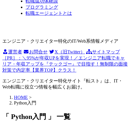
転職成功体験談
プログラミング
転職エージェントとは
エンジニア・クリエイター特化のIT/Web系情報メディア
運営者
お問合せ
X（旧Twitter）
サイトマップ
［PR］：＼95%が年収UPを実現！／エンジニア転職でキャ
リア・年収アップを『テックゴー』で目指す！無制限の面接
対策で内定率【業界TOP】クラス！
エンジニア・クリエイター特化サイト『転スト』は、IT・
Web転職に役立つ情報を幅広くお届け。
HOME
>
Python入門
「 Python入門 」 一覧