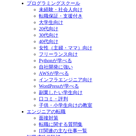
プログラミングスクール
未経験・社会人向け
転職保証・支援付き
大学生向け
20代向け
30代向け
40代向け
女性（主婦・ママ）向け
フリーランス向け
Pythonが学べる
自社開発に強い
AWSが学べる
インフラエンジニア向け
WordPressが学べる
副業したい学生向け
口コミ・評判
子供・小学生向けの教室
エンジニアの転職
面接対策
転職に関する質問集
IT関連の主な仕事一覧