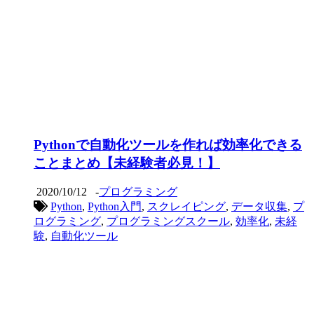
Pythonで自動化ツールを作れば効率化できる
ことまとめ【未経験者必見！】
2020/10/12
-
プログラミング
Python
,
Python入門
,
スクレイピング
,
データ収集
,
プ
ログラミング
,
プログラミングスクール
,
効率化
,
未経
験
,
自動化ツール