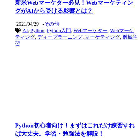
新米Webマーケター必見！Webマーケティン
グがAIから受ける影響とは？
2021/04/29
-
その他
AI
,
Python
,
Python入門
,
Webマーケター
,
Webマーケ
ティング
,
ディープラーニング
,
マーケティング
,
機械学
習
Python初心者向け！まずはこれだけ練習すれ
ば大丈夫。学習・勉強法を解説！