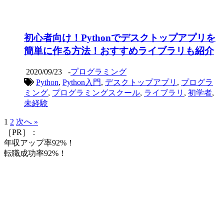
初心者向け！Pythonでデスクトップアプリを
簡単に作る方法！おすすめライブラリも紹介
2020/09/23
-
プログラミング
Python
,
Python入門
,
デスクトップアプリ
,
プログラ
ミング
,
プログラミングスクール
,
ライブラリ
,
初学者
,
未経験
1
2
次へ »
［PR］：
年収アップ率92%！
転職成功率92%！