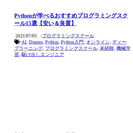
Pythonが学べるおすすめプログラミングスク
ール15選【安い＆良質】
2021/07/05
-
プログラミングスクール
AI
,
Django
,
Python
,
Python入門
,
オンライン
,
ディー
プラーニング
,
プログラミングスクール
,
未経験
,
機械学
習
,
駆け出しエンジニア