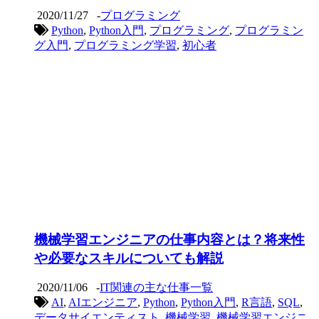
2020/11/27
-
プログラミング
Python
,
Python入門
,
プログラミング
,
プログラミン
グ入門
,
プログラミング学習
,
初心者
機械学習エンジニアの仕事内容とは？将来性
や必要なスキルについても解説
2020/11/06
-
IT関連の主な仕事一覧
AI
,
AIエンジニア
,
Python
,
Python入門
,
R言語
,
SQL
,
データサイエンティスト
,
機械学習
,
機械学習エンジニ