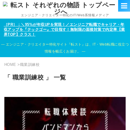
エンジニア・クリエイター特化のIT/Web系情報メディア
［PR］：＼95%が年収UPを実現！／エンジニア転職でキャリア・年
収アップを『テックゴー』で目指す！無制限の面接対策で内定率【業
界TOP】クラス！
エンジニア・クリエイター特化サイト『転スト』は、IT・Web転職に役立つ
情報を幅広くお届け。
HOME
>
職業訓練校
「 職業訓練校 」 一覧