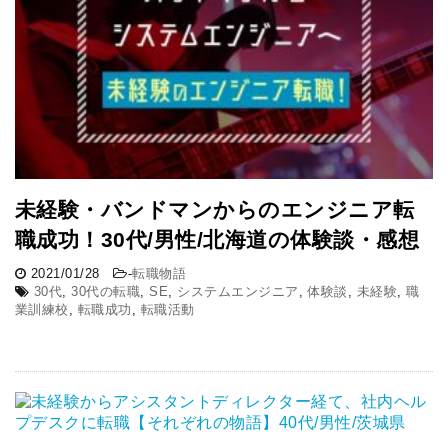
未経験・バンドマンからのエンジニア転
職成功！30代/男性/北海道の体験談・感想
2021/01/28
-
転職物語
30代
,
30代の転職
,
SE
,
システムエンジニア
,
体験談
,
未経験
,
職
業訓練校
,
転職成功
,
転職活動