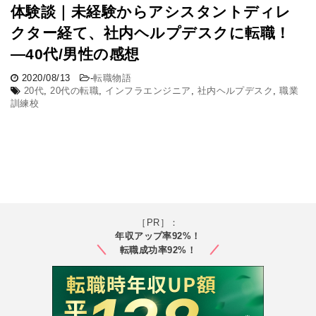
体験談｜未経験からアシスタントディレ
クター経て、社内ヘルプデスクに転職！
―40代/男性の感想
2020/08/13
-
転職物語
20代
,
20代の転職
,
インフラエンジニア
,
社内ヘルプデスク
,
職業
訓練校
［PR］：
年収アップ率92%！
転職成功率92%！