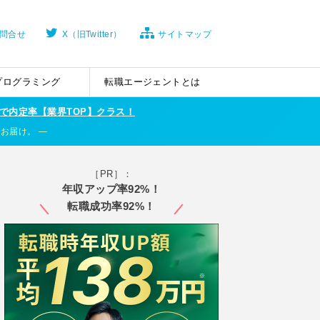
問合せ
X（旧Twitter）
サイトマップ
プログラミング
転職エージェントとは
で内定率【業界TOP】クラス！
くお届け。
［PR］：
年収アップ率92%！
転職成功率92%！