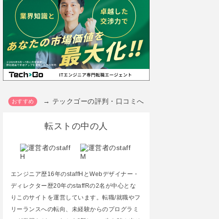
→ テックゴーの評判・口コミへ
転ストの中の人
エンジニア歴16年のstaffHとWebデザイナー・
ディレクター歴20年のstaffRの2名が中心とな
りこのサイトを運営しています。転職/就職やフ
リーランスへの転向、未経験からのプログラミ