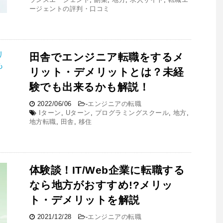
ージェントの評判・口コミ
田舎でエンジニア転職をするメ
リット・デメリットとは？未経
験でも出来るかも解説！
2022/06/06
-
エンジニアの転職
Iターン
,
Uターン
,
プログラミングスクール
,
地方
,
地方転職
,
田舎
,
移住
体験談！IT/Web企業に転職する
なら地方がおすすめ!?メリッ
ト・デメリットを解説
2021/12/28
-
エンジニアの転職