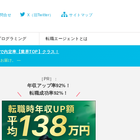
問合せ
X（旧Twitter）
サイトマップ
プログラミング
転職エージェントとは
で内定率【業界TOP】クラス！
くお届け。
［PR］：
年収アップ率92%！
転職成功率92%！