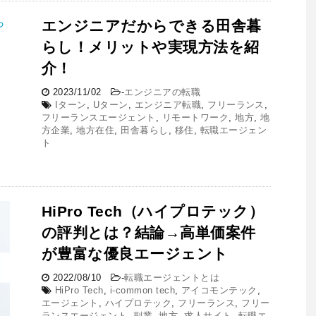
エンジニアだからできる田舎暮
らし！メリットや実現方法を紹
介！
2023/11/02
-
エンジニアの転職
Iターン
,
Uターン
,
エンジニア転職
,
フリーランス
,
フリーランスエージェント
,
リモートワーク
,
地方
,
地
方企業
,
地方在住
,
田舎暮らし
,
移住
,
転職エージェン
ト
HiPro Tech（ハイプロテック）
の評判とは？結論→高単価案件
が豊富な優良エージェント
2022/08/10
-
転職エージェントとは
HiPro Tech
,
i-common tech
,
アイコモンテック
,
エージェント
,
ハイプロテック
,
フリーランス
,
フリー
ランスエージェント
,
副業
,
地方
,
求人サイト
,
転職エ