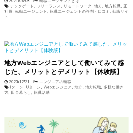
2021/04/06
-
転職エージェントとは
テックゲート
,
フリーランス
,
リモートワーク
,
地方
,
地方転職
,
正
社員
,
転職エージェント
,
転職エージェントの評判・口コミ
,
転職サイ
ト
地方Webエンジニアとして働いてみて感
じた、メリットとデメリット【体験談】
2020/12/21
-
エンジニアの転職
Iターン
,
Uターン
,
Webエンジニア
,
地方
,
地方転職
,
多様な働き
方
,
田舎暮らし
,
転職活動