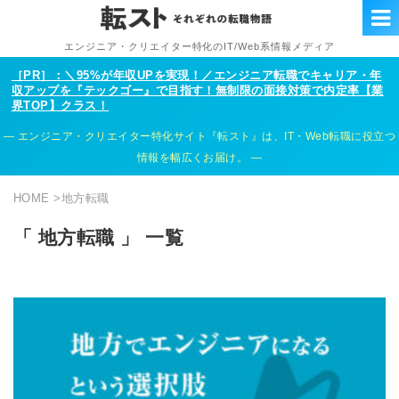
エンジニア・クリエイター特化のIT/Web系情報メディア
［PR］：＼95%が年収UPを実現！／エンジニア転職でキャリア・年
収アップを『テックゴー』で目指す！無制限の面接対策で内定率【業
界TOP】クラス！
エンジニア・クリエイター特化サイト『転スト』は、IT・Web転職に役立つ
情報を幅広くお届け。
HOME
>
地方転職
「 地方転職 」 一覧