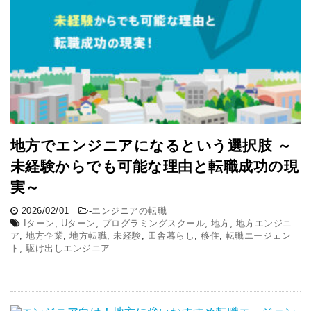
地方でエンジニアになるという選択肢 ～
未経験からでも可能な理由と転職成功の現
実～
2026/02/01
-
エンジニアの転職
Iターン
,
Uターン
,
プログラミングスクール
,
地方
,
地方エンジニ
ア
,
地方企業
,
地方転職
,
未経験
,
田舎暮らし
,
移住
,
転職エージェン
ト
,
駆け出しエンジニア