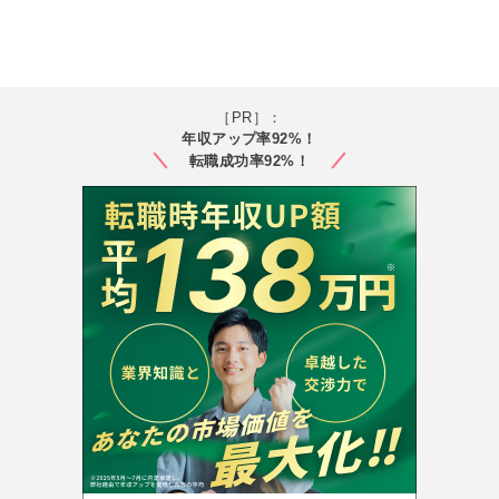
［PR］：
年収アップ率92%！
転職成功率92%！