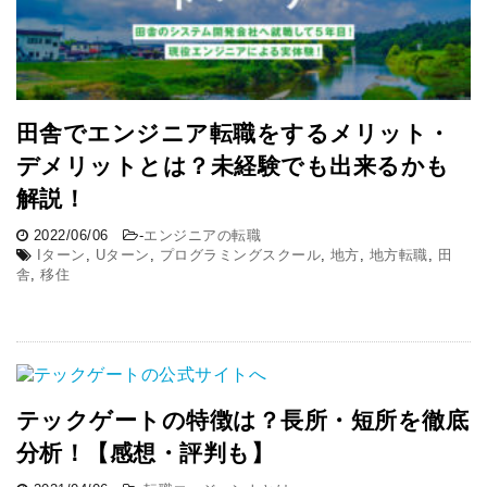
田舎でエンジニア転職をするメリット・
デメリットとは？未経験でも出来るかも
解説！
2022/06/06
-
エンジニアの転職
Iターン
,
Uターン
,
プログラミングスクール
,
地方
,
地方転職
,
田
舎
,
移住
テックゲートの特徴は？長所・短所を徹底
分析！【感想・評判も】