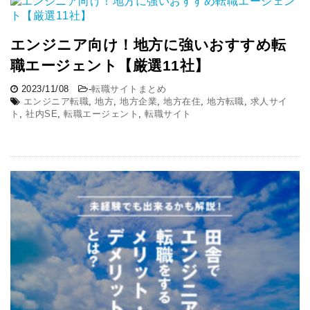
エンジニア向け！地方に強いおすすめ転
職エージェント【厳選11社】
2023/11/08
-
転職サイトまとめ
エンジニア転職
,
地方
,
地方企業
,
地方在住
,
地方転職
,
求人サイ
ト
,
社内SE
,
転職エージェント
,
転職サイト