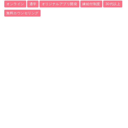
オンライン
通学
オリジナルアプリ開発
練給付制度
30代以上
無料カウンセリング