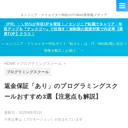
エンジニア・クリエイター特化のIT/Web系情報メディア
［PR］：＼95%が年収UPを実現！／エンジニア転職でキャリア・年
収アップを『テックゴー』で目指す！無制限の面接対策で内定率【業
界TOP】クラス！
エンジニア・クリエイター特化サイト『転スト』は、IT・Web転職に役立つ
情報を幅広くお届け。
HOME
>
プログラミングスクール
>
プログラミングスクール
返金保証「あり」のプログラミングスク
ールおすすめ3選【注意点も解説】
更新日：
2025年8月2日
※本記事は［プロモーション］が含まれています