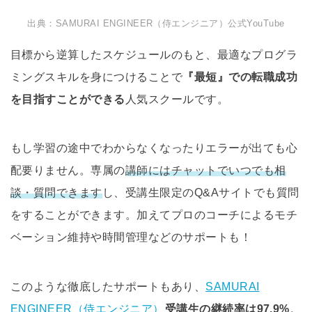
出典：SAMURAI ENGINEER（侍エンジニア）公式YouTube
目標から逆算したスケジュールのもと、最適なプログラ
ミングスキルを身につけることで
『最短』での転職成功
を目指すことができる
人気スクールです。
もし学習の途中でわからなくなったりエラーが出ても心
配要りません。専属の
講師にはチャットでいつでも相
談・質問できます
し、受講生限定のQ&Aサイトでも質問
をすることができます。加えてプロのコーチによるモチ
ベーション維持や時間管理などのサポートも！
このような徹底したサポートもあり、
SAMURAI
ENGINEER（侍エンジニア）
受講生の継続率は97.9%
。