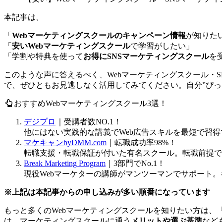
本記事は、
「
Webマーケティングスクールのキャンペーン情報
が知りた
「
安いWebマーケティングスクール
で学習がしたい」
「学割や特典を使って
お得にSNSマーケティングスクール
を
このような声に答えるべく、
Webマーケティングスクール・
で、ぜひともお見逃しなく活用してみてください。自分”ぴっ
おすすめWebマーケティングスクール3選！
デジプロ
｜受講者数NO.1！
他にはない実践的な講義でWeb広告スキルを最短で習
マケキャンbyDMM.com
｜転職成功率98%！
転職支援・転職保証が付いた有名スクール。転職前提で
Break Marketing Program
｜3部門でNo.1！
現役Webマーケターの講師がマンツーマンでサポート
※上記は
本記事からの申し込みが多い順番
になっています
もっと多くのWebマーケティングスクールを知りたい方は、
は、マーケティングスクールに通う
メリットや選ぶ基準
など