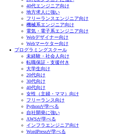
40代エンジニア向け
地方求人に強い
フリーランスエンジニア向け
機械系エンジニア向け
電気・電子系エンジニア向け
Webデザイナー向け
Webマーケター向け
プログラミングスクール
未経験・社会人向け
転職保証・支援付き
大学生向け
20代向け
30代向け
40代向け
女性（主婦・ママ）向け
フリーランス向け
Pythonが学べる
自社開発に強い
AWSが学べる
インフラエンジニア向け
WordPressが学べる