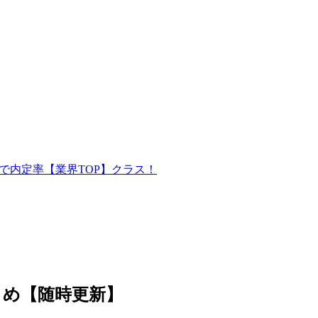
で内定率【業界TOP】クラス！
とめ【随時更新】