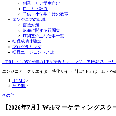
副業したい学生向け
口コミ・評判
子供・小学生向けの教室
エンジニアの転職
面接対策
転職に関する質問集
IT関連の主な仕事一覧
転職成功体験談
プログラミング
転職エージェントとは
［PR］：＼95%が年収UPを実現！／エンジニア転職でキ
エンジニア・クリエイター特化サイト『転スト』は、IT・W
HOME
>
その他
>
その他
【2026年7月】Webマーケティング