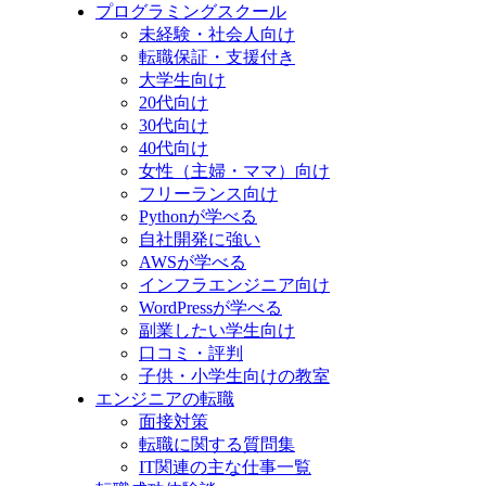
プログラミングスクール
未経験・社会人向け
転職保証・支援付き
大学生向け
20代向け
30代向け
40代向け
女性（主婦・ママ）向け
フリーランス向け
Pythonが学べる
自社開発に強い
AWSが学べる
インフラエンジニア向け
WordPressが学べる
副業したい学生向け
口コミ・評判
子供・小学生向けの教室
エンジニアの転職
面接対策
転職に関する質問集
IT関連の主な仕事一覧