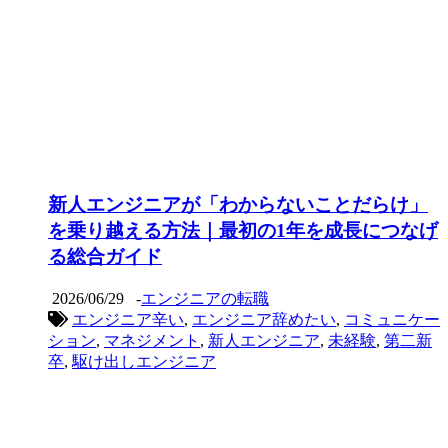
新人エンジニアが「わからないことだらけ」
を乗り越える方法｜最初の1年を成長につなげ
る総合ガイド
2026/06/29
-
エンジニアの転職
エンジニア辛い
,
エンジニア辞めたい
,
コミュニケー
ション
,
マネジメント
,
新人エンジニア
,
未経験
,
第二新
卒
,
駆け出しエンジニア