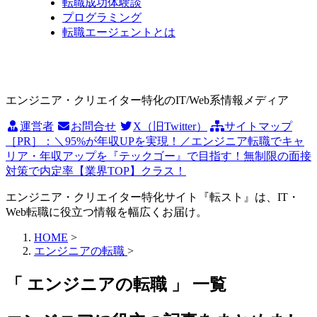
転職成功体験談
プログラミング
転職エージェントとは
エンジニア・クリエイター特化のIT/Web系情報メディア
運営者
お問合せ
X（旧Twitter）
サイトマップ
［PR］：＼95%が年収UPを実現！／エンジニア転職でキャ
リア・年収アップを『テックゴー』で目指す！無制限の面接
対策で内定率【業界TOP】クラス！
エンジニア・クリエイター特化サイト『転スト』は、IT・
Web転職に役立つ情報を幅広くお届け。
HOME
>
エンジニアの転職
>
「 エンジニアの転職 」 一覧