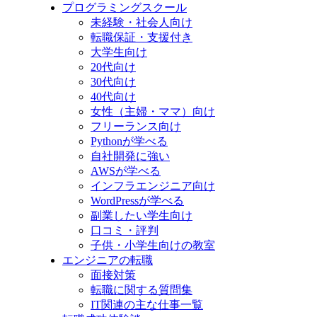
プログラミングスクール
未経験・社会人向け
転職保証・支援付き
大学生向け
20代向け
30代向け
40代向け
女性（主婦・ママ）向け
フリーランス向け
Pythonが学べる
自社開発に強い
AWSが学べる
インフラエンジニア向け
WordPressが学べる
副業したい学生向け
口コミ・評判
子供・小学生向けの教室
エンジニアの転職
面接対策
転職に関する質問集
IT関連の主な仕事一覧