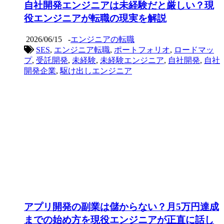
自社開発エンジニアは未経験だと厳しい？現
役エンジニアが転職の現実を解説
2026/06/15
-
エンジニアの転職
SES
,
エンジニア転職
,
ポートフォリオ
,
ロードマッ
プ
,
受託開発
,
未経験
,
未経験エンジニア
,
自社開発
,
自社
開発企業
,
駆け出しエンジニア
アプリ開発の副業は儲からない？月5万円達成
までの始め方を現役エンジニアが正直に話し