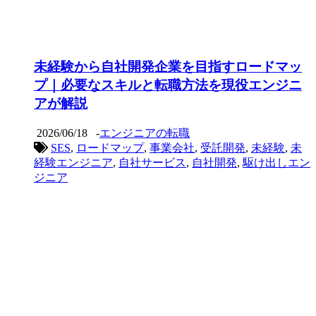
未経験から自社開発企業を目指すロードマッ
プ｜必要なスキルと転職方法を現役エンジニ
アが解説
2026/06/18
-
エンジニアの転職
SES
,
ロードマップ
,
事業会社
,
受託開発
,
未経験
,
未
経験エンジニア
,
自社サービス
,
自社開発
,
駆け出しエン
ジニア