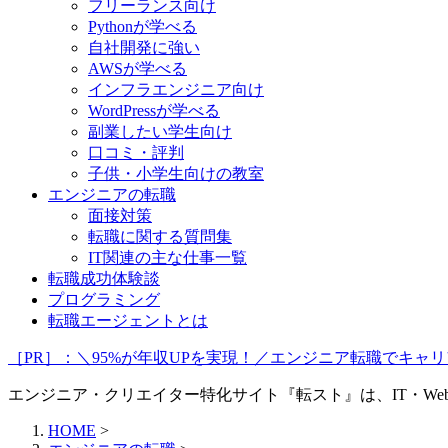
フリーランス向け
Pythonが学べる
自社開発に強い
AWSが学べる
インフラエンジニア向け
WordPressが学べる
副業したい学生向け
口コミ・評判
子供・小学生向けの教室
エンジニアの転職
面接対策
転職に関する質問集
IT関連の主な仕事一覧
転職成功体験談
プログラミング
転職エージェントとは
［PR］：＼95%が年収UPを実現！／エンジニア転職でキ
エンジニア・クリエイター特化サイト『転スト』は、IT・W
HOME
>