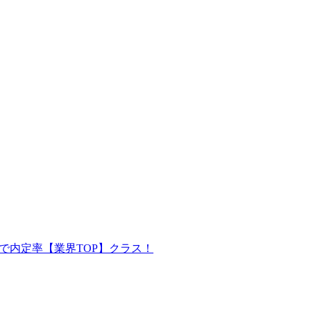
で内定率【業界TOP】クラス！