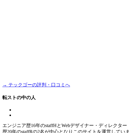
→ テックゴーの評判・口コミへ
転ストの中の人
エンジニア歴16年のstaffHとWebデザイナー・ディレクター
歴20年のstaffRの2名が中心となりこのサイトを運営していま