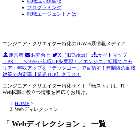
転職成功体験談
プログラミング
転職エージェントとは
エンジニア・クリエイター特化のIT/Web系情報メディア
運営者
お問合せ
X（旧Twitter）
サイトマップ
［PR］：＼95%が年収UPを実現！／エンジニア転職でキャ
リア・年収アップを『テックゴー』で目指す！無制限の面接
対策で内定率【業界TOP】クラス！
エンジニア・クリエイター特化サイト『転スト』は、IT・
Web転職に役立つ情報を幅広くお届け。
HOME
>
Webディレクション
「 Webディレクション 」 一覧