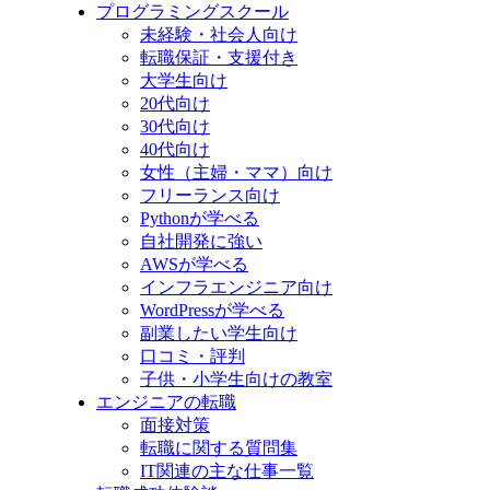
プログラミングスクール
未経験・社会人向け
転職保証・支援付き
大学生向け
20代向け
30代向け
40代向け
女性（主婦・ママ）向け
フリーランス向け
Pythonが学べる
自社開発に強い
AWSが学べる
インフラエンジニア向け
WordPressが学べる
副業したい学生向け
口コミ・評判
子供・小学生向けの教室
エンジニアの転職
面接対策
転職に関する質問集
IT関連の主な仕事一覧