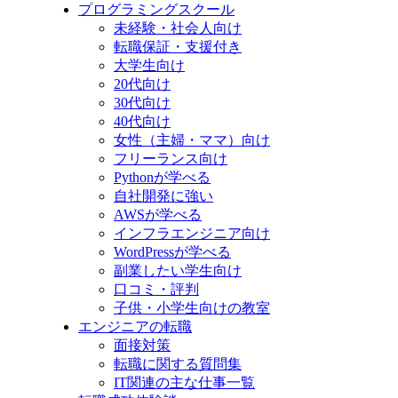
プログラミングスクール
未経験・社会人向け
転職保証・支援付き
大学生向け
20代向け
30代向け
40代向け
女性（主婦・ママ）向け
フリーランス向け
Pythonが学べる
自社開発に強い
AWSが学べる
インフラエンジニア向け
WordPressが学べる
副業したい学生向け
口コミ・評判
子供・小学生向けの教室
エンジニアの転職
面接対策
転職に関する質問集
IT関連の主な仕事一覧