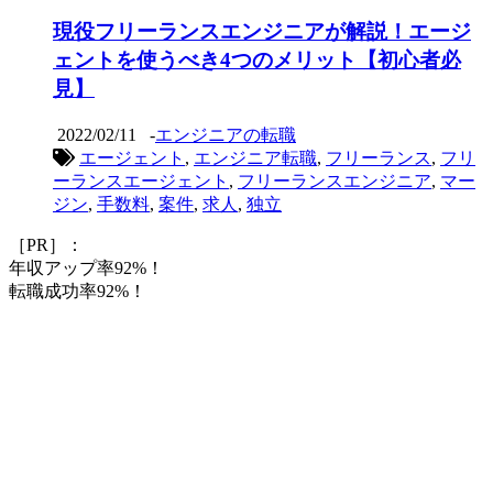
現役フリーランスエンジニアが解説！エージ
ェントを使うべき4つのメリット【初心者必
見】
2022/02/11
-
エンジニアの転職
エージェント
,
エンジニア転職
,
フリーランス
,
フリ
ーランスエージェント
,
フリーランスエンジニア
,
マー
ジン
,
手数料
,
案件
,
求人
,
独立
［PR］：
年収アップ率92%！
転職成功率92%！