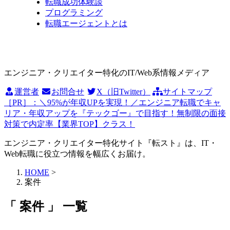
転職成功体験談
プログラミング
転職エージェントとは
エンジニア・クリエイター特化のIT/Web系情報メディア
運営者
お問合せ
X（旧Twitter）
サイトマップ
［PR］：＼95%が年収UPを実現！／エンジニア転職でキャ
リア・年収アップを『テックゴー』で目指す！無制限の面接
対策で内定率【業界TOP】クラス！
エンジニア・クリエイター特化サイト『転スト』は、IT・
Web転職に役立つ情報を幅広くお届け。
HOME
>
案件
「 案件 」 一覧