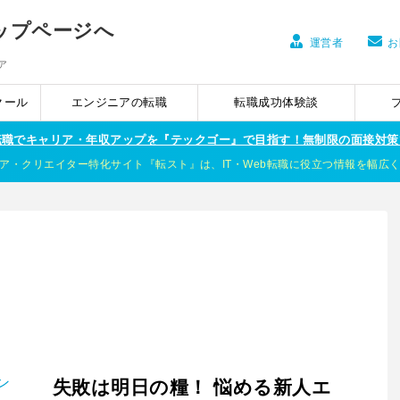
運営者
お
ア
クール
エンジニアの転職
転職成功体験談
ア転職でキャリア・年収アップを『テックゴー』で目指す！無制限の面接対策
ア・クリエイター特化サイト『転スト』は、IT・Web転職に役立つ情報を幅広
失敗は明日の糧！ 悩める新人エ