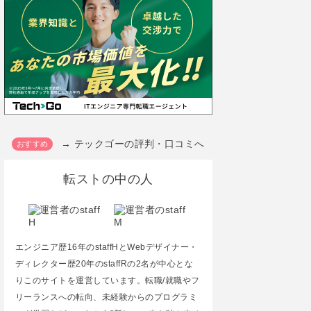
→ テックゴーの評判・口コミへ
転ストの中の人
エンジニア歴16年のstaffHとWebデザイナー・
ディレクター歴20年のstaffRの2名が中心とな
りこのサイトを運営しています。転職/就職やフ
リーランスへの転向、未経験からのプログラミ