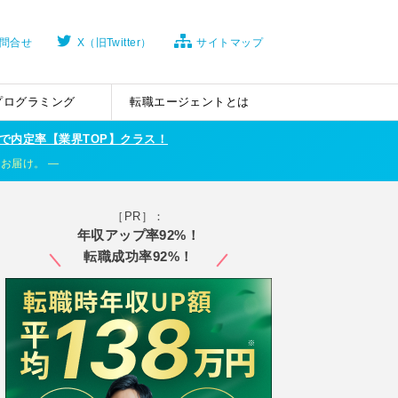
問合せ
X（旧Twitter）
サイトマップ
プログラミング
転職エージェントとは
で内定率【業界TOP】クラス！
くお届け。
［PR］：
年収アップ率92%！
転職成功率92%！