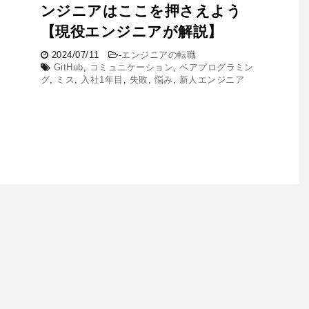
ンジニアはここを押さえよう
【現役エンジニアが解説】
2024/07/11
-
エンジニアの転職
GitHub
,
コミュニケーション
,
ペアプログラミン
グ
,
ミス
,
入社1年目
,
失敗
,
悩み
,
新人エンジニア