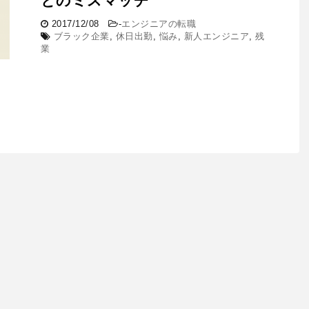
とのミスマッチ
2017/12/08
-
エンジニアの転職
ブラック企業
,
休日出勤
,
悩み
,
新人エンジニア
,
残
業