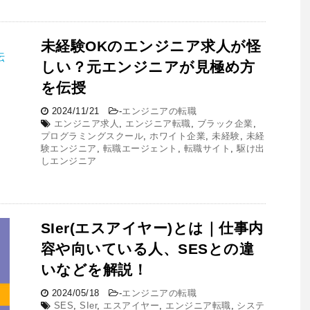
未経験OKのエンジニア求人が怪
しい？元エンジニアが見極め方
を伝授
2024/11/21
-
エンジニアの転職
エンジニア求人
,
エンジニア転職
,
ブラック企業
,
プログラミングスクール
,
ホワイト企業
,
未経験
,
未経
験エンジニア
,
転職エージェント
,
転職サイト
,
駆け出
しエンジニア
SIer(エスアイヤー)とは｜仕事内
容や向いている人、SESとの違
いなどを解説！
2024/05/18
-
エンジニアの転職
SES
,
SIer
,
エスアイヤー
,
エンジニア転職
,
システ