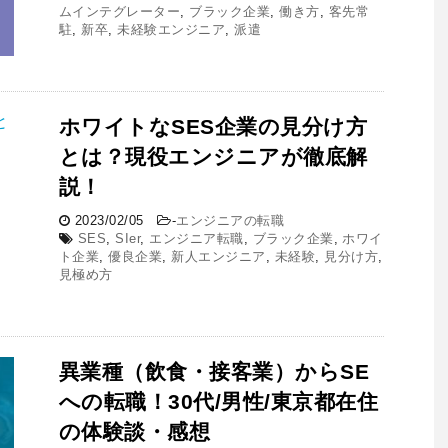
ムインテグレーター
,
ブラック企業
,
働き方
,
客先常
駐
,
新卒
,
未経験エンジニア
,
派遣
ホワイトなSES企業の見分け方
とは？現役エンジニアが徹底解
説！
2023/02/05
-
エンジニアの転職
SES
,
SIer
,
エンジニア転職
,
ブラック企業
,
ホワイ
ト企業
,
優良企業
,
新人エンジニア
,
未経験
,
見分け方
,
見極め方
異業種（飲食・接客業）からSE
への転職！30代/男性/東京都在住
の体験談・感想