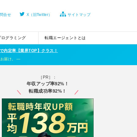
問合せ
X（旧Twitter）
サイトマップ
プログラミング
転職エージェントとは
で内定率【業界TOP】クラス！
くお届け。
［PR］：
年収アップ率92%！
転職成功率92%！