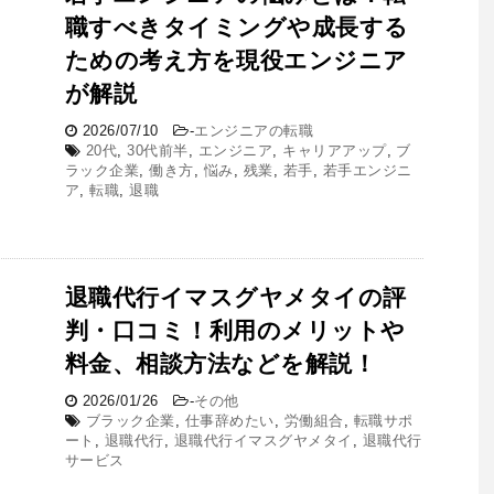
職すべきタイミングや成長する
ための考え方を現役エンジニア
が解説
2026/07/10
-
エンジニアの転職
20代
,
30代前半
,
エンジニア
,
キャリアアップ
,
ブ
ラック企業
,
働き方
,
悩み
,
残業
,
若手
,
若手エンジニ
ア
,
転職
,
退職
退職代行イマスグヤメタイの評
判・口コミ！利用のメリットや
料金、相談方法などを解説！
2026/01/26
-
その他
ブラック企業
,
仕事辞めたい
,
労働組合
,
転職サポ
ート
,
退職代行
,
退職代行イマスグヤメタイ
,
退職代行
サービス