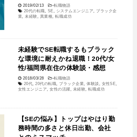
2019/02/13
-
転職物語
20代の転職
,
SE
,
システムエンジニア
,
ブラック企
業
,
未経験
,
異業種
,
転職成功
未経験でSE転職するもブラック
な環境に耐えかね退職！20代/女
性/福岡県在住の体験談・感想
2018/03/28
-
転職物語
20代
,
20代の転職
,
ブラック企業
,
体験談
,
女性SE
,
女性エンジニア
,
女性の活躍
,
未経験
,
転職成功
【SEの悩み】トップはやはり勤
務時間の多さと休日出勤、会社