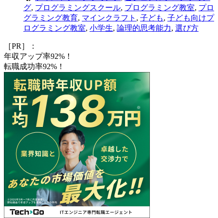
グ
,
プログラミングスクール
,
プログラミング教室
,
プロ
グラミング教育
,
マインクラフト
,
子ども
,
子ども向けプ
ログラミング教室
,
小学生
,
論理的思考能力
,
選び方
［PR］：
年収アップ率92%！
転職成功率92%！