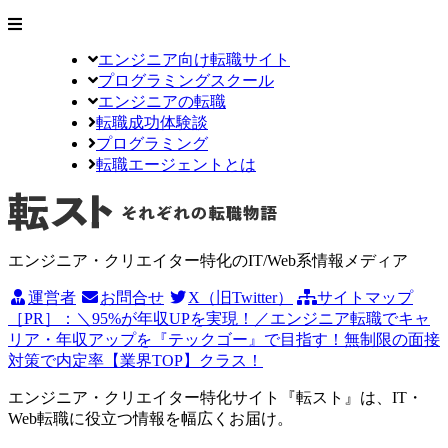
エンジニア向け転職サイト
プログラミングスクール
エンジニアの転職
転職成功体験談
プログラミング
転職エージェントとは
エンジニア・クリエイター特化のIT/Web系情報メディア
運営者
お問合せ
X（旧Twitter）
サイトマップ
［PR］：＼95%が年収UPを実現！／エンジニア転職でキャ
リア・年収アップを『テックゴー』で目指す！無制限の面接
対策で内定率【業界TOP】クラス！
エンジニア・クリエイター特化サイト『転スト』は、IT・
Web転職に役立つ情報を幅広くお届け。