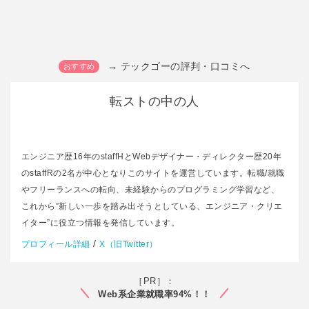
→ テックゴーの評判・口コミへ
転ストの中の人
エンジニア歴16年のstaffHとWebデザイナー・ディレクター歴20年
のstaffRの2名が中心となりこのサイトを運営しています。転職/就職
やフリーランスへの転向、未経験からのプログラミング学習など、
これから”新しい一歩を踏み出そうとしている、エンジニア・クリエ
イター”に役立つ情報を発信しています。
/
プロフィール詳細
X（旧Twitter）
［PR］：
Web系企業就職率94%！！