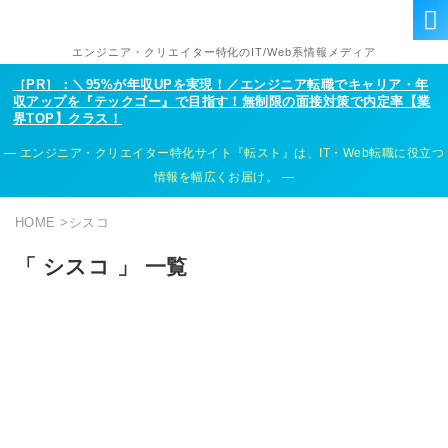
エンジニア・クリエイター特化のIT/Web系情報メディア
［PR］：＼95%が年収UPを実現！／エンジニア転職でキャリア・年
収アップを『テックゴー』で目指す！無制限の面接対策で内定率【業
界TOP】クラス！
エンジニア・クリエイター特化サイト『転スト』は、IT・Web転職に役立つ
情報を幅広くお届け。
HOME
>
シスコ
「 シスコ 」 一覧