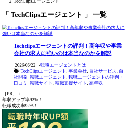
TechClipsエージェント
「 TechClipsエージェント 」 一覧
Techclipsエージェントの評判！高年収や事業
会社の求人に強いのは本当なのかを解説
2026/06/22
-
転職エージェントとは
TechClipsエージェント
,
事業会社
,
自社サービス
,
自
社開発
,
転職エージェント
,
転職エージェントの評判・
口コミ
,
転職サイト
,
転職支援サイト
,
高年収
［PR］：
年収アップ率92%！
転職成功率92%！