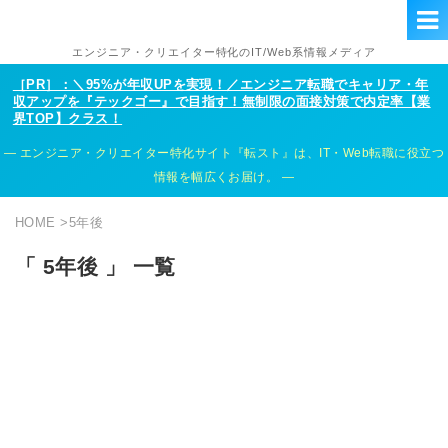
エンジニア・クリエイター特化のIT/Web系情報メディア
［PR］：＼95%が年収UPを実現！／エンジニア転職でキャリア・年
収アップを『テックゴー』で目指す！無制限の面接対策で内定率【業
界TOP】クラス！
エンジニア・クリエイター特化サイト『転スト』は、IT・Web転職に役立つ
情報を幅広くお届け。
HOME
>
5年後
「 5年後 」 一覧