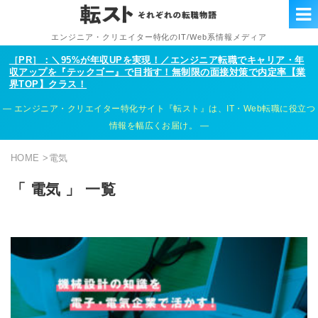
エンジニア・クリエイター特化のIT/Web系情報メディア
［PR］：＼95%が年収UPを実現！／エンジニア転職でキャリア・年
収アップを『テックゴー』で目指す！無制限の面接対策で内定率【業
界TOP】クラス！
エンジニア・クリエイター特化サイト『転スト』は、IT・Web転職に役立つ
情報を幅広くお届け。
HOME
>
電気
「 電気 」 一覧