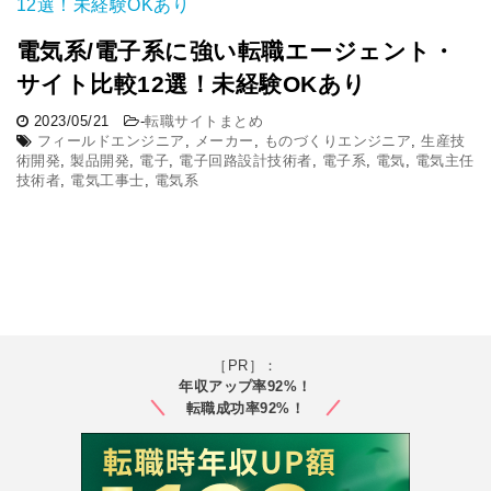
電気系/電子系に強い転職エージェント・
サイト比較12選！未経験OKあり
2023/05/21
-
転職サイトまとめ
フィールドエンジニア
,
メーカー
,
ものづくりエンジニア
,
生産技
術開発
,
製品開発
,
電子
,
電子回路設計技術者
,
電子系
,
電気
,
電気主任
技術者
,
電気工事士
,
電気系
［PR］：
年収アップ率92%！
転職成功率92%！